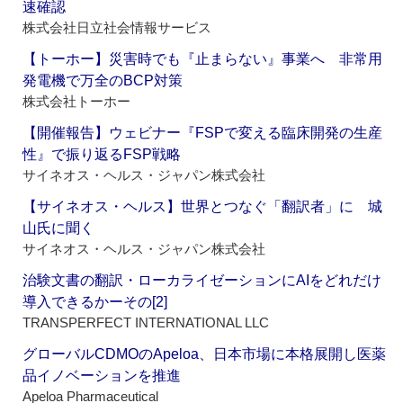
速確認
株式会社日立社会情報サービス
【トーホー】災害時でも『止まらない』事業へ 非常用
発電機で万全のBCP対策
株式会社トーホー
【開催報告】ウェビナー『FSPで変える臨床開発の生産
性』で振り返るFSP戦略
サイネオス・ヘルス・ジャパン株式会社
【サイネオス・ヘルス】世界とつなぐ「翻訳者」に 城
山氏に聞く
サイネオス・ヘルス・ジャパン株式会社
治験文書の翻訳・ローカライゼーションにAIをどれだけ
導入できるかーその[2]
TRANSPERFECT INTERNATIONAL LLC
グローバルCDMOのApeloa、日本市場に本格展開し医薬
品イノベーションを推進
Apeloa Pharmaceutical