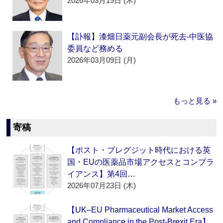
2026年03月19日 (木)
【訃報】漆畑日薬元副会長が死去‐中医協
委員など務める
2026年03月09日 (月)
もっと見る »
寄稿
【ポスト・ブレグジット時代における英
国・EUの医薬品市場アクセスとコンプラ
イアンス】第4回…
2026年07月23日 (木)
【UK–EU Pharmaceutical Market Access
and Compliance in the Post-Brexit Era】