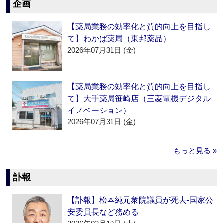
企画
【薬局業務の効率化と質的向上を目指し
て】わかば薬局（東邦薬品）
2026年07月31日 (金)
【薬局業務の効率化と質的向上を目指し
て】大手薬局笹崎店（三菱電機デジタル
イノベーション）
2026年07月31日 (金)
もっと見る »
訃報
【訃報】松本純元衆院議員が死去‐国家公
安委員長など務める