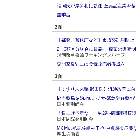
福岡氏が厚労相に就任‐医薬品産業を
無季言
2面
【都薬、警視庁など】市販薬乱用防止
2・3類区分統合に疑義‐一般薬の販売
規制改革会議ワーキンググループ
専門家常駐には登録販売者養成を
3面
【くすり未来塾 武田氏】流通改善に向
協力薬局を約340に拡大‐緊急避妊薬
日本薬剤師会
「賃上げ予定なし」約2割‐病院薬剤部
日本病院薬剤師会
MCMの承認枠組み了承‐重点感染症薬
厚生労働省