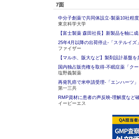
7面
中分子創薬で共同体設立‐製薬10社程
東京科学大学
【富士製薬 森田社長】新製品を軸に成
25年4月以降の出荷停止‐「ステルイズ
ファイザー
【マルホ、阪大など】製剤設計基盤を
国内独占販売権を取得‐不眠症薬「ク
塩野義製薬
再発乳癌で米申請受理‐「エンハーツ」
第一三共
RMP資材に患者の声反映‐理解度など
イーピーエス