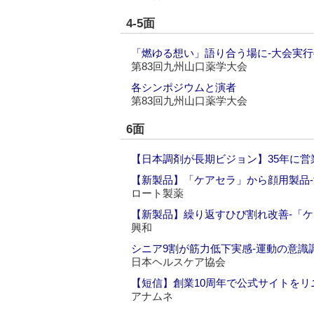
4-5面
「燃ゆる想い」語り合う場に‐大会実行
第83回九州山口薬学大会
各シンポジウムと演者
第83回九州山口薬学大会
6面
【日本調剤が長期ビジョン】35年に営業
【新製品】「ケアセラ」から顔用製品
ロート製薬
【新製品】繰り返すひび割れ改善‐「
興和
シニア9割が筋力低下実感‐運動の意識
日本ヘルスケア協会
【短信】創業10周年で公式サイトをリ
アナムネ