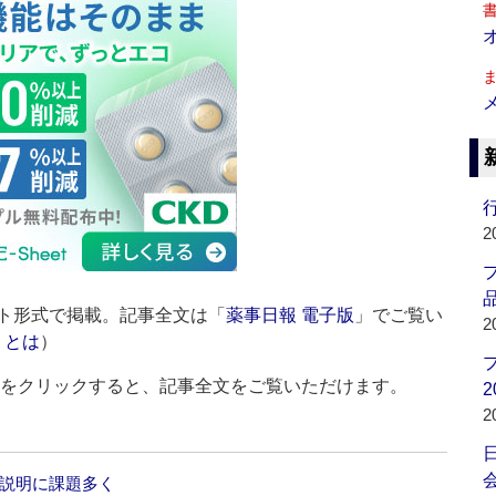
行
2
品
ト形式で掲載。記事全文は「
薬事日報 電子版
」でご覧い
2
」とは
）
ルをクリックすると、記事全文をご覧いただけます。
2
2
会
度説明に課題多く