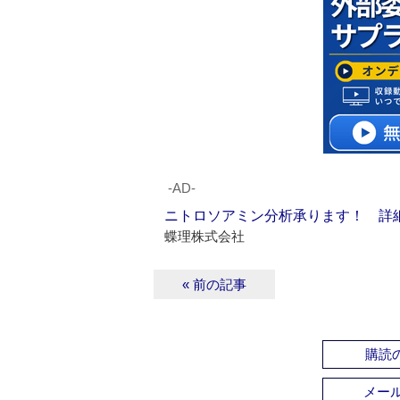
‐AD‐
ニトロソアミン分析承ります！ 詳
蝶理株式会社
« 前の記事
購読の
メー