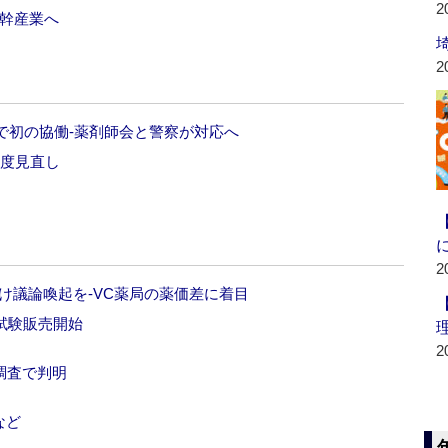
2
基幹産業へ
2
で初の協働‐薬剤師会と警察が対応へ
制度見直し
2
け議論喚起を‐VC薬局の薬価差に着目
の試験販売開始
2
調査で判明
など