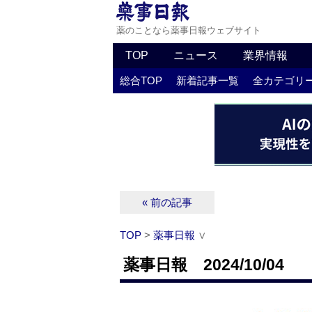
薬のことなら薬事日報ウェブサイト
TOP
ニュース
業界情報
総合TOP
新着記事一覧
全カテゴリ
« 前の記事
TOP
>
薬事日報
∨
薬事日報 2024/10/04