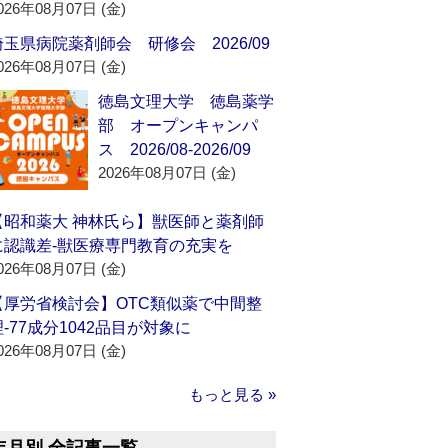
026年08月07日 (金)
埼玉県病院薬剤師会 研修会 2026/09
026年08月07日 (金)
徳島文理大学 徳島薬学
部 オープンキャンパ
ス 2026/08-2026/09
2026年08月07日 (金)
【昭和薬大 神林氏ら】獣医師と薬剤師
に認識差‐獣医療専門教育の充実を
026年08月07日 (金)
【厚労省検討会】OTC類似薬で中間整
理‐77成分1042品目が対象に
026年08月07日 (金)
もっと見る »