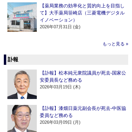
【薬局業務の効率化と質的向上を目指し
て】大手薬局笹崎店（三菱電機デジタル
イノベーション）
2026年07月31日 (金)
もっと見る »
訃報
【訃報】松本純元衆院議員が死去‐国家公
安委員長など務める
2026年03月19日 (木)
【訃報】漆畑日薬元副会長が死去‐中医協
委員など務める
2026年03月09日 (月)