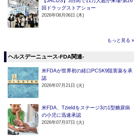
【JACDS】3日間で11万人超が来場‐第26
回ドラッグストアショー
2026年08月06日 (木)
もっと見る »
ヘルスデーニュース‐FDA関連‐
米FDAが世界初の経口PCSK9阻害薬を承
認
2026年07月21日 (火)
米FDA、Tzieldをステージ3の1型糖尿病
の小児に迅速承認
2026年07月07日 (火)