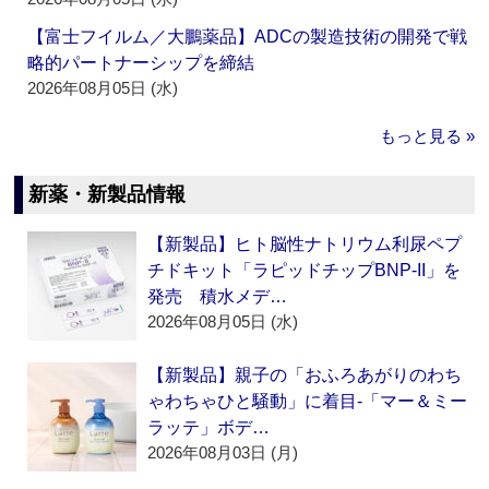
【富士フイルム／大鵬薬品】ADCの製造技術の開発で戦
略的パートナーシップを締結
2026年08月05日 (水)
もっと見る »
新薬・新製品情報
【新製品】ヒト脳性ナトリウム利尿ペプ
チドキット「ラピッドチップBNP-II」を
発売 積水メデ…
2026年08月05日 (水)
【新製品】親子の「おふろあがりのわち
ゃわちゃひと騒動」に着目‐「マー＆ミー
ラッテ」ボデ…
2026年08月03日 (月)