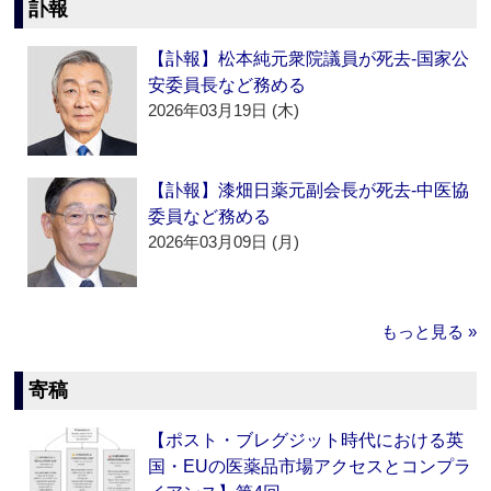
訃報
【訃報】松本純元衆院議員が死去‐国家公
安委員長など務める
2026年03月19日 (木)
【訃報】漆畑日薬元副会長が死去‐中医協
委員など務める
2026年03月09日 (月)
もっと見る »
寄稿
【ポスト・ブレグジット時代における英
国・EUの医薬品市場アクセスとコンプラ