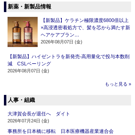
新薬・新製品情報
【新製品】ケラチン極限濃度6800倍以上
×高浸透密着処方で、髪を芯から満たす新
ヘアケアブラン…
2026年08月07日 (金)
【新製品】ハイゼントラを新発売‐高用量化で投与本数削
減 CSLベーリング
2026年08月07日 (金)
もっと見る »
人事・組織
大津賀会長が退任へ ダイト
2026年07月24日 (金)
事務所を日本橋に移転 日本医療機器産業連合会