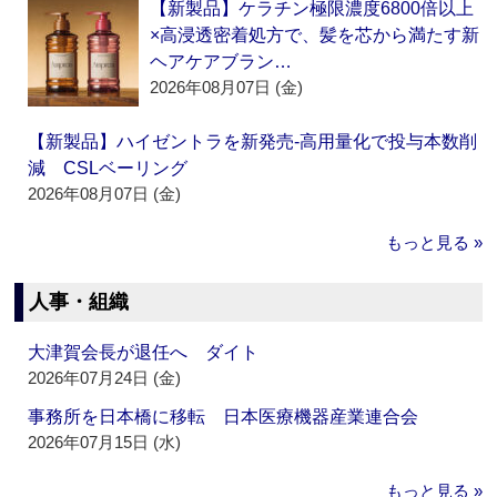
【新製品】ケラチン極限濃度6800倍以上
×高浸透密着処方で、髪を芯から満たす新
ヘアケアブラン…
2026年08月07日 (金)
【新製品】ハイゼントラを新発売‐高用量化で投与本数削
減 CSLベーリング
2026年08月07日 (金)
もっと見る »
人事・組織
大津賀会長が退任へ ダイト
2026年07月24日 (金)
事務所を日本橋に移転 日本医療機器産業連合会
2026年07月15日 (水)
もっと見る »