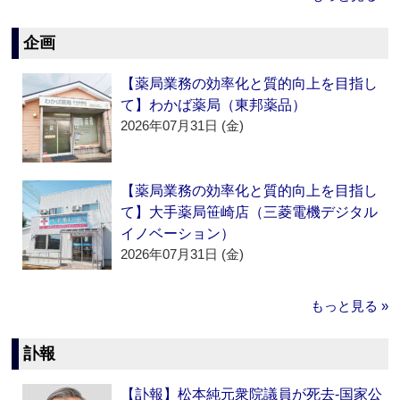
企画
【薬局業務の効率化と質的向上を目指し
て】わかば薬局（東邦薬品）
2026年07月31日 (金)
【薬局業務の効率化と質的向上を目指し
て】大手薬局笹崎店（三菱電機デジタル
イノベーション）
2026年07月31日 (金)
もっと見る »
訃報
【訃報】松本純元衆院議員が死去‐国家公