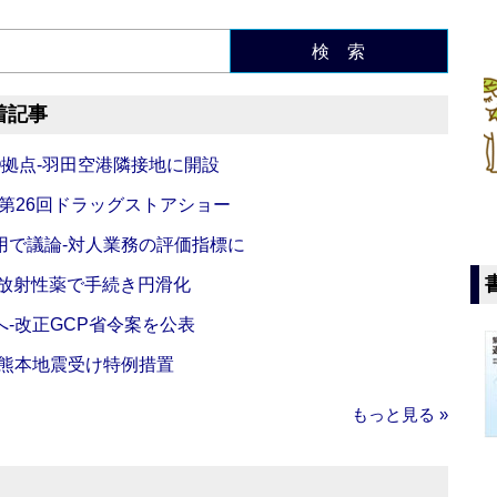
検 索
着記事
O拠点‐羽田空港隣接地に開設
‐第26回ドラッグストアショー
活用で議論‐対人業務の評価指標に
‐放射性薬で手続き円滑化
‐改正GCP省令案を公表
‐熊本地震受け特例措置
もっと見る »