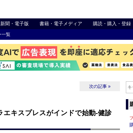
新聞・電子版
書籍・電子メディア
購読・購入・登録
ー一覧
次の記事 »
ラエキスプレスがインドで始動‐健診