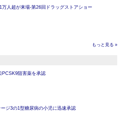
11万人超が来場‐第26回ドラッグストアショー
もっと見る »
口PCSK9阻害薬を承認
をステージ3の1型糖尿病の小児に迅速承認