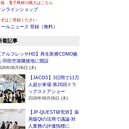
書籍、電子商材の購入はこちら
オンラインショップ
まずはご登録ください
メールニュース 登録（無料）
新着記事
【アルフレッサHD】再生医療CDMO拠
点‐羽田空港隣接地に開設
026年08月06日 (木)
【JACDS】3日間で11万
人超が来場‐第26回ドラ
ッグストアショー
2026年08月06日 (木)
【JP-QUEST研究班】薬
局版QIの活用で議論‐対
人業務の評価指標に