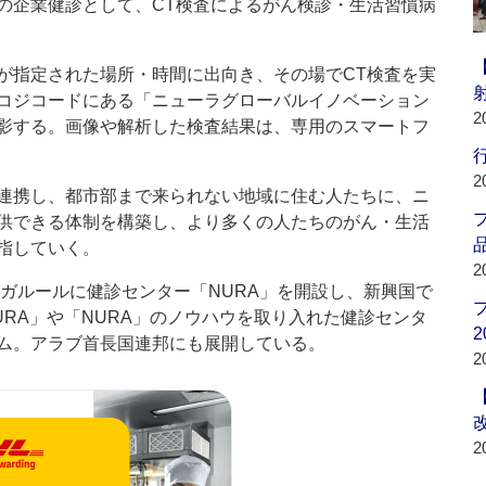
の企業健診として、CT検査によるがん検診・生活習慣病
指定された場所・時間に出向き、その場でCT検査を実
コジコードにある「ニューラグローバルイノベーション
2
影する。画像や解析した検査結果は、専用のスマートフ
行
2
連携し、都市部まで来られない地域に住む人たちに、ニ
供できる体制を構築し、より多くの人たちのがん・生活
品
指していく。
2
ンガルールに健診センター「NURA」を開設し、新興国で
RA」や「NURA」のノウハウを取り入れた健診センタ
2
ム。アラブ首長国連邦にも展開している。
2
2