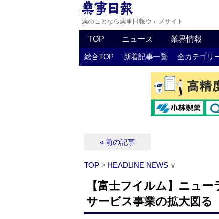
薬のことなら薬事日報ウェブサイト
TOP
ニュース
業界情報
総合TOP
新着記事一覧
全カテゴリ
« 前の記事
TOP
>
HEADLINE NEWS
∨
【富士フイルム】ニュー
サービス事業の拡大図る