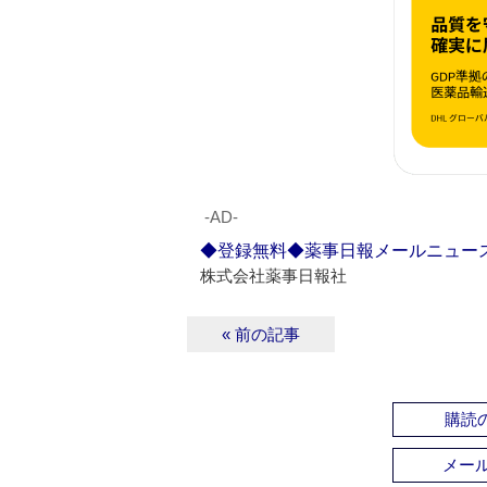
‐AD‐
◆登録無料◆薬事日報メールニュー
株式会社薬事日報社
« 前の記事
購読の
メー