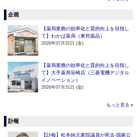
企画
【薬局業務の効率化と質的向上を目指し
て】わかば薬局（東邦薬品）
2026年07月31日 (金)
【薬局業務の効率化と質的向上を目指し
て】大手薬局笹崎店（三菱電機デジタル
イノベーション）
2026年07月31日 (金)
もっと見る »
訃報
【訃報】松本純元衆院議員が死去‐国家公