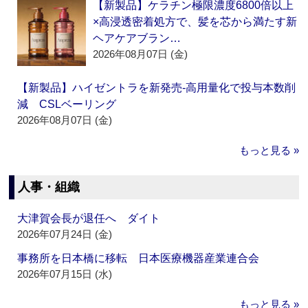
【新製品】ケラチン極限濃度6800倍以上
×高浸透密着処方で、髪を芯から満たす新
ヘアケアブラン…
2026年08月07日 (金)
【新製品】ハイゼントラを新発売‐高用量化で投与本数削
減 CSLベーリング
2026年08月07日 (金)
もっと見る »
人事・組織
大津賀会長が退任へ ダイト
2026年07月24日 (金)
事務所を日本橋に移転 日本医療機器産業連合会
2026年07月15日 (水)
もっと見る »