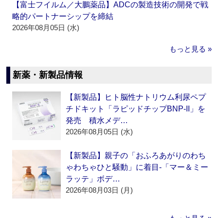
【富士フイルム／大鵬薬品】ADCの製造技術の開発で戦
略的パートナーシップを締結
2026年08月05日 (水)
もっと見る »
新薬・新製品情報
【新製品】ヒト脳性ナトリウム利尿ペプ
チドキット「ラピッドチップBNP-II」を
発売 積水メデ…
2026年08月05日 (水)
【新製品】親子の「おふろあがりのわち
ゃわちゃひと騒動」に着目‐「マー＆ミー
ラッテ」ボデ…
2026年08月03日 (月)