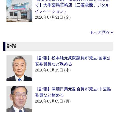
て】大手薬局笹崎店（三菱電機デジタル
イノベーション）
2026年07月31日 (金)
もっと見る »
訃報
【訃報】松本純元衆院議員が死去‐国家公
安委員長など務める
2026年03月19日 (木)
【訃報】漆畑日薬元副会長が死去‐中医協
委員など務める
2026年03月09日 (月)