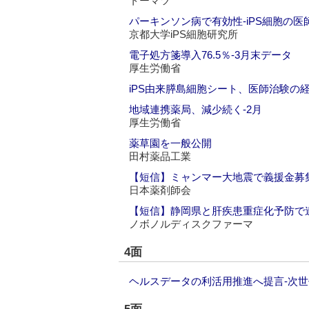
トーマツ
パーキンソン病で有効性‐iPS細胞の医
京都大学iPS細胞研究所
電子処方箋導入76.5％‐3月末データ
厚生労働省
iPS由来膵島細胞シート、医師治験の
地域連携薬局、減少続く‐2月
厚生労働省
薬草園を一般公開
田村薬品工業
【短信】ミャンマー大地震で義援金募
日本薬剤師会
【短信】静岡県と肝疾患重症化予防で
ノボノルディスクファーマ
4面
ヘルスデータの利活用推進へ提言‐次