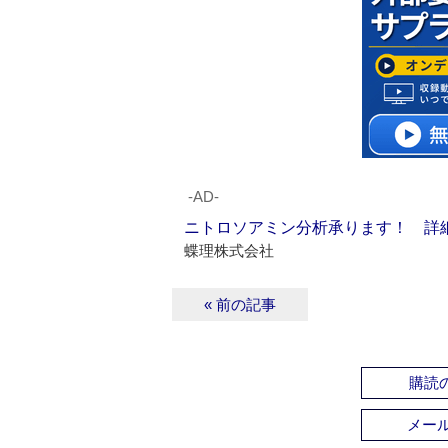
‐AD‐
ニトロソアミン分析承ります！ 詳
蝶理株式会社
« 前の記事
購読の
メー