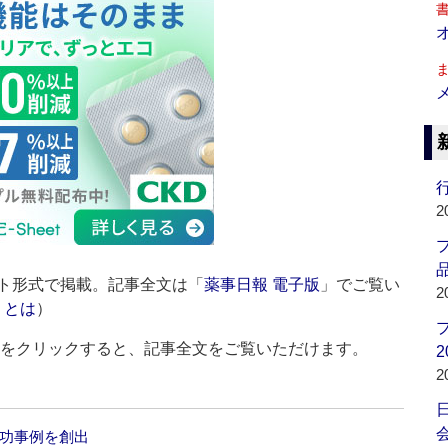
行
2
品
ト形式で掲載。記事全文は「
薬事日報 電子版
」でご覧い
2
」とは
）
ルをクリックすると、記事全文をご覧いただけます。
2
2
会
成功事例を創出