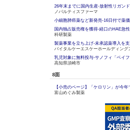
26年末までに国内生産‐放射性リガン
ノバルティスファーマ
小細胞肺癌薬など新発売‐16日付で薬
国内独占販売権を獲得‐経口のHAE急
科研製薬
製薬事業を立ち上げ‐未承認薬導入を支
バイタルケーエスケーホールディング
乳児対象に無料投与‐サノフィ「ベイ
高知県須崎市
8面
【小売のページ】「ケロリン」が今年で
富山めぐみ製薬