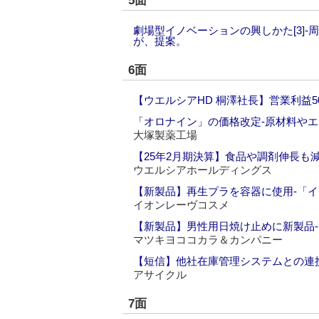
5面
劇場型イノベーションの興しかた[3]
が、提案。
6面
【ウエルシアHD 桐澤社長】営業利益5
「オロナイン」の価格改定‐原材料や
大塚製薬工場
【25年2月期決算】食品や調剤伸長も
ウエルシアホールディングス
【新製品】再生プラを容器に使用‐「
イオンレーヴコスメ
【新製品】男性用日焼け止めに新製品
マツキヨココカラ＆カンパニー
【短信】他社在庫管理システムとの連携強
アサイクル
7面