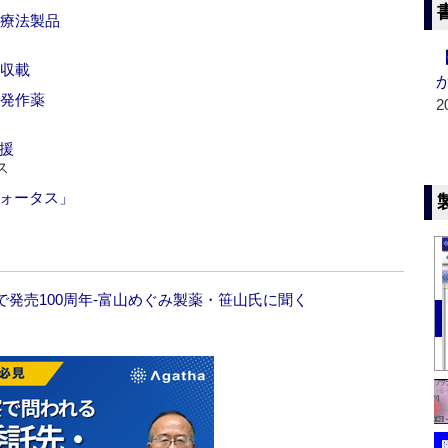
ド療法製品
価収載
性発作薬
2
援
ス
フォータス」
発売100周年‐富山めぐみ製薬・笹山氏に聞く