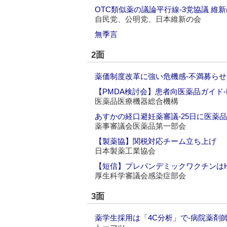
OTC類似薬の議論平行線‐3党協議 維
自民党、公明党、日本維新の会
無季言
2面
薬価制度改革に強い危機感‐不満募ら
【PMDA検討会】患者向医薬品ガイド‐
医薬品医療機器総合機構
あすかの経口避妊薬審議‐25日に医薬
薬事審議会医薬品第一部会
【製薬協】関税対応チーム立ち上げ
日本製薬工業協会
【短信】プレパンデミックワクチンはH
厚生科学審議会感染症部会
3面
薬学生採用は「4C分析」で‐病院薬剤