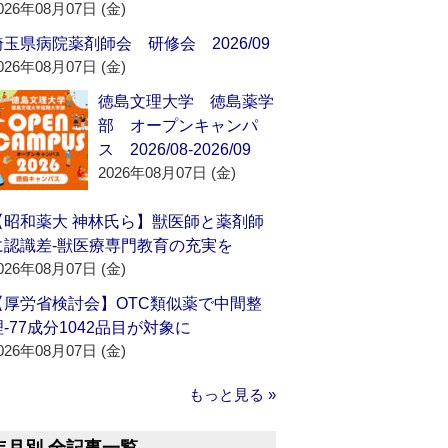
026年08月07日 (金)
埼玉県病院薬剤師会 研修会 2026/09
026年08月07日 (金)
徳島文理大学 徳島薬学
部 オープンキャンパ
ス 2026/08-2026/09
2026年08月07日 (金)
【昭和薬大 神林氏ら】獣医師と薬剤師
に認識差‐獣医療専門教育の充実を
026年08月07日 (金)
【厚労省検討会】OTC類似薬で中間整
理‐77成分1042品目が対象に
026年08月07日 (金)
もっと見る »