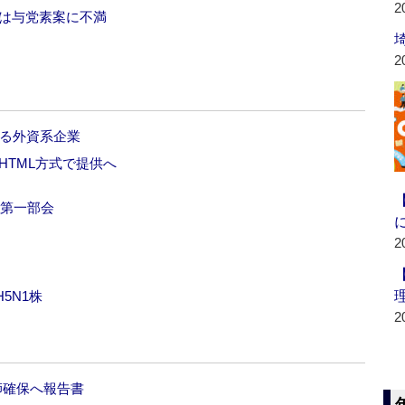
2
新は与党素案に不満
2
せる外資系企業
HTML方式で提供へ
品第一部会
2
5N1株
2
師確保へ報告書