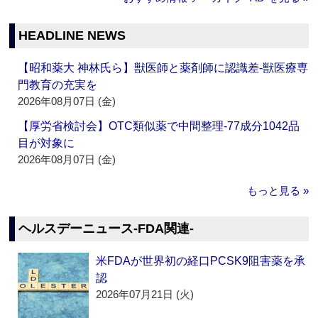
HEADLINE NEWS
【昭和薬大 神林氏ら】獣医師と薬剤師に認識差‐獣医療専
門教育の充実を
2026年08月07日 (金)
【厚労省検討会】OTC類似薬で中間整理‐77成分1042品
目が対象に
2026年08月07日 (金)
もっと見る »
ヘルスデーニュース‐FDA関連‐
米FDAが世界初の経口PCSK9阻害薬を承
認
2026年07月21日 (火)