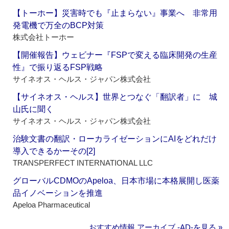
【トーホー】災害時でも『止まらない』事業へ 非常用
発電機で万全のBCP対策
株式会社トーホー
【開催報告】ウェビナー『FSPで変える臨床開発の生産
性』で振り返るFSP戦略
サイネオス・ヘルス・ジャパン株式会社
【サイネオス・ヘルス】世界とつなぐ「翻訳者」に 城
山氏に聞く
サイネオス・ヘルス・ジャパン株式会社
治験文書の翻訳・ローカライゼーションにAIをどれだけ
導入できるかーその[2]
TRANSPERFECT INTERNATIONAL LLC
グローバルCDMOのApeloa、日本市場に本格展開し医薬
品イノベーションを推進
Apeloa Pharmaceutical
おすすめ情報 アーカイブ ‐AD‐を見る »