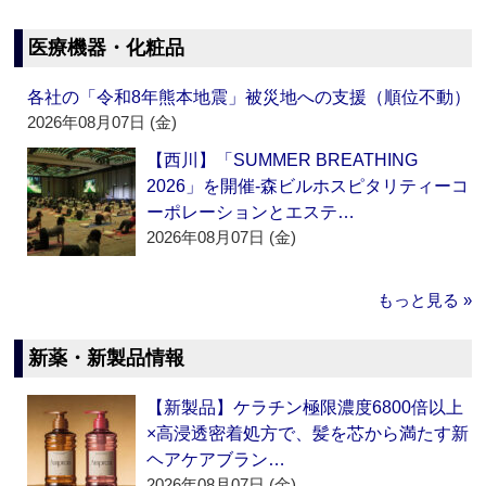
医療機器・化粧品
各社の「令和8年熊本地震」被災地への支援（順位不動）
2026年08月07日 (金)
【西川】「SUMMER BREATHING
2026」を開催‐森ビルホスピタリティーコ
ーポレーションとエステ…
2026年08月07日 (金)
もっと見る »
新薬・新製品情報
【新製品】ケラチン極限濃度6800倍以上
×高浸透密着処方で、髪を芯から満たす新
ヘアケアブラン…
2026年08月07日 (金)