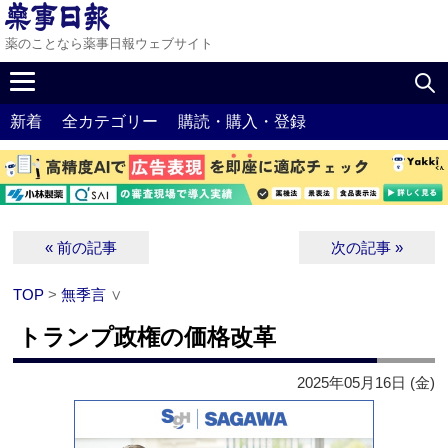
薬のことなら薬事日報ウェブサイト
新着
全カテゴリー
購読・購入・登録
« 前の記事
次の記事 »
TOP
>
無季言
∨
トランプ政権の価格改革
2025年05月16日 (金)