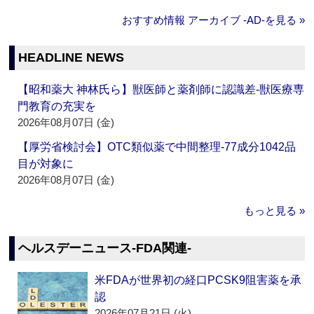
おすすめ情報 アーカイブ ‐AD‐を見る »
HEADLINE NEWS
【昭和薬大 神林氏ら】獣医師と薬剤師に認識差‐獣医療専
門教育の充実を
2026年08月07日 (金)
【厚労省検討会】OTC類似薬で中間整理‐77成分1042品
目が対象に
2026年08月07日 (金)
もっと見る »
ヘルスデーニュース‐FDA関連‐
米FDAが世界初の経口PCSK9阻害薬を承
認
2026年07月21日 (火)