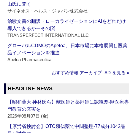
山氏に聞く
サイネオス・ヘルス・ジャパン株式会社
治験文書の翻訳・ローカライゼーションにAIをどれだけ
導入できるかーその[2]
TRANSPERFECT INTERNATIONAL LLC
グローバルCDMOのApeloa、日本市場に本格展開し医薬
品イノベーションを推進
Apeloa Pharmaceutical
おすすめ情報 アーカイブ ‐AD‐を見る »
HEADLINE NEWS
【昭和薬大 神林氏ら】獣医師と薬剤師に認識差‐獣医療専
門教育の充実を
2026年08月07日 (金)
【厚労省検討会】OTC類似薬で中間整理‐77成分1042品