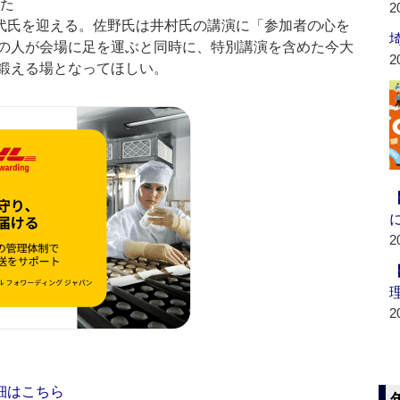
った
2
代氏を迎える。佐野氏は井村氏の講演に「参加者の心を
の人が会場に足を運ぶと同時に、特別講演を含めた今大
2
鍛える場となってほしい。
2
2
細はこちら