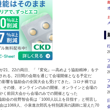
行
2
品
が21、22の両日、「『変化』―高めよう協励精神」をテ
2
される。2日間の会期を通じて会場開催となる予定だ
の影響を協励会の全国大会も受けてきた。コロナ禍では
2
。その後、オンラインのみの開催、オンラインと会場の
2
やく前回大会から会場のみでの開催となった
励会の佐野智会長は「1000人以上を目指す」と明言し
会は1069人、小泉進次郎氏を特別講演の講師に迎えた70
会