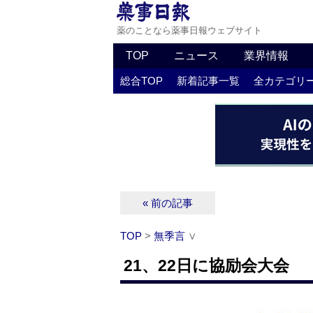
薬のことなら薬事日報ウェブサイト
TOP
ニュース
業界情報
総合TOP
新着記事一覧
全カテゴリ
« 前の記事
TOP
>
無季言
∨
21、22日に協励会大会