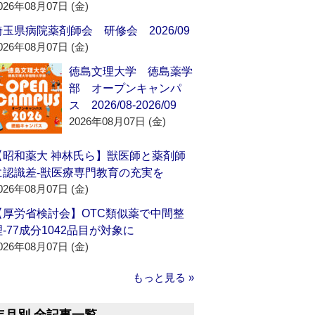
026年08月07日 (金)
埼玉県病院薬剤師会 研修会 2026/09
026年08月07日 (金)
徳島文理大学 徳島薬学
部 オープンキャンパ
ス 2026/08-2026/09
2026年08月07日 (金)
【昭和薬大 神林氏ら】獣医師と薬剤師
に認識差‐獣医療専門教育の充実を
026年08月07日 (金)
【厚労省検討会】OTC類似薬で中間整
理‐77成分1042品目が対象に
026年08月07日 (金)
もっと見る »