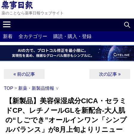
薬のことなら薬事日報ウェブサイト
新着
全カテゴリー
購読・購入・登録
« 前の記事
次の記事 »
TOP
>
新薬・新製品情報
∨
【新製品】美容保湿成分CICA・セラミ
ドCP、レチノールGLを新配合‐大人肌
の“しごでき”オールインワン「シンプ
ルバランス」が8月上旬よりリニュー