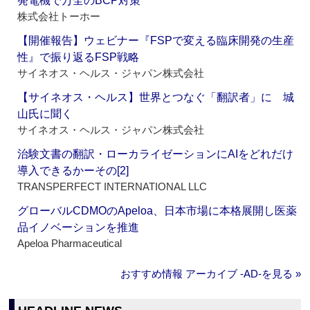
発電機で万全のBCP対策
株式会社トーホー
【開催報告】ウェビナー『FSPで変える臨床開発の生産
性』で振り返るFSP戦略
サイネオス・ヘルス・ジャパン株式会社
【サイネオス・ヘルス】世界とつなぐ「翻訳者」に 城
山氏に聞く
サイネオス・ヘルス・ジャパン株式会社
治験文書の翻訳・ローカライゼーションにAIをどれだけ
導入できるかーその[2]
TRANSPERFECT INTERNATIONAL LLC
グローバルCDMOのApeloa、日本市場に本格展開し医薬
品イノベーションを推進
Apeloa Pharmaceutical
おすすめ情報 アーカイブ ‐AD‐を見る »