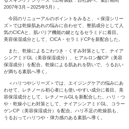
るスキンケアシリーズ（出荷個数：自社調べ、集計期間
2007年3月～2025年5月）。
今回のリニューアルのポイントをみると、＜保湿シリー
ズ＞では乾燥肌あれの悩みに合わせて、整肌成分として人
気のCICAと、肌バリア機能の鍵となるセラミドに着目。
美容保湿成分として、CICA・セラミドCPを新配合した。
また、乾燥によるごわつき・くすみ対策として、ナイア
シンアミドGL（美容保湿成分）、ヒアルロン酸CP（美容
保湿成分）を配合。乾燥による肌あれを防いで、うるおい
が満ちる素肌へ導く。
＜ハリつやシリーズ＞では、エイジングケアの悩みにあ
わせて、レチノール初心者にも使いやすい成分に着目。美
容保湿成分として、レチノールGLを新配合した。ハリ・つ
や・乾燥小じわ対策として、ナイアシンアミドGL、コラー
ゲンCP（美容保湿成分）を配合。ハリ不足の乾燥肌も、
うるおってハリつや・弾力感のある素肌へ導く。