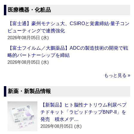
医療機器・化粧品
【富士通】豪州モナシュ大、CSIROと覚書締結‐量子コン
ピューティングで連携強化
2026年08月05日 (水)
【富士フイルム／大鵬薬品】ADCの製造技術の開発で戦
略的パートナーシップを締結
2026年08月05日 (水)
もっと見る »
新薬・新製品情報
【新製品】ヒト脳性ナトリウム利尿ペプ
チドキット「ラピッドチップBNP-II」を
発売 積水メデ…
2026年08月05日 (水)