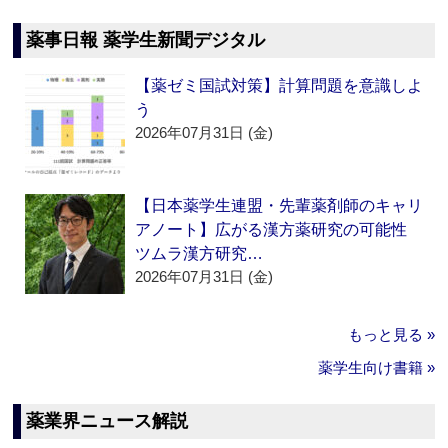
薬事日報 薬学生新聞デジタル
【薬ゼミ国試対策】計算問題を意識しよ
う
2026年07月31日 (金)
【日本薬学生連盟・先輩薬剤師のキャリ
アノート】広がる漢方薬研究の可能性
ツムラ漢方研究…
2026年07月31日 (金)
もっと見る »
薬学生向け書籍 »
薬業界ニュース解説