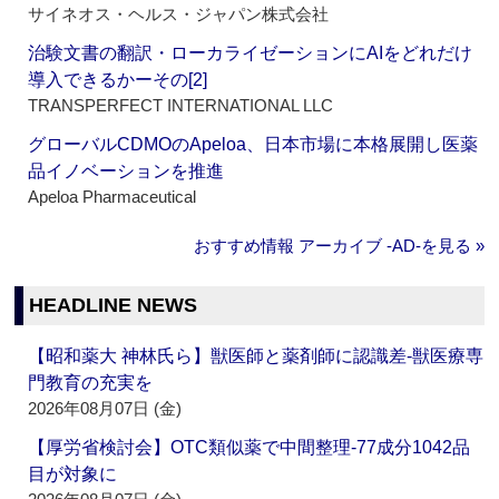
サイネオス・ヘルス・ジャパン株式会社
治験文書の翻訳・ローカライゼーションにAIをどれだけ
導入できるかーその[2]
TRANSPERFECT INTERNATIONAL LLC
グローバルCDMOのApeloa、日本市場に本格展開し医薬
品イノベーションを推進
Apeloa Pharmaceutical
おすすめ情報 アーカイブ ‐AD‐を見る »
HEADLINE NEWS
【昭和薬大 神林氏ら】獣医師と薬剤師に認識差‐獣医療専
門教育の充実を
2026年08月07日 (金)
【厚労省検討会】OTC類似薬で中間整理‐77成分1042品
目が対象に