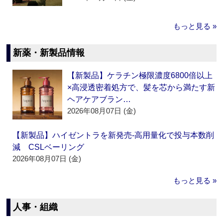
もっと見る »
新薬・新製品情報
【新製品】ケラチン極限濃度6800倍以上
×高浸透密着処方で、髪を芯から満たす新
ヘアケアブラン…
2026年08月07日 (金)
【新製品】ハイゼントラを新発売‐高用量化で投与本数削
減 CSLベーリング
2026年08月07日 (金)
もっと見る »
人事・組織