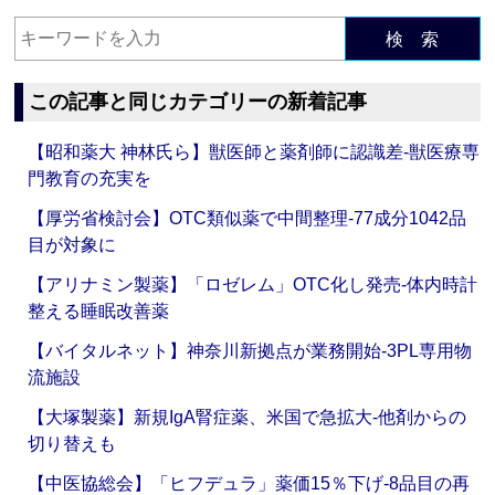
検 索
この記事と同じカテゴリーの新着記事
【昭和薬大 神林氏ら】獣医師と薬剤師に認識差‐獣医療専
門教育の充実を
【厚労省検討会】OTC類似薬で中間整理‐77成分1042品
目が対象に
【アリナミン製薬】「ロゼレム」OTC化し発売‐体内時計
整える睡眠改善薬
【バイタルネット】神奈川新拠点が業務開始‐3PL専用物
流施設
【大塚製薬】新規IgA腎症薬、米国で急拡大‐他剤からの
切り替えも
【中医協総会】「ヒフデュラ」薬価15％下げ‐8品目の再