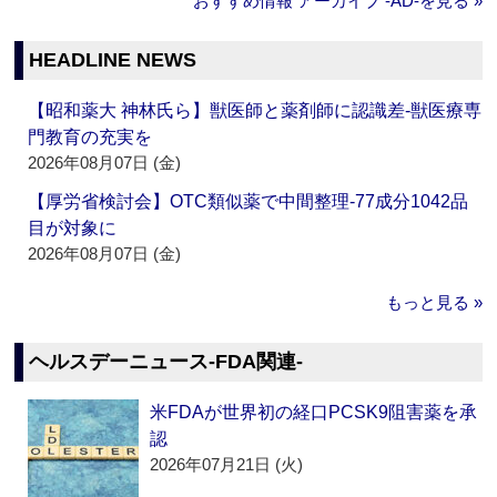
おすすめ情報 アーカイブ ‐AD‐を見る »
HEADLINE NEWS
【昭和薬大 神林氏ら】獣医師と薬剤師に認識差‐獣医療専
門教育の充実を
2026年08月07日 (金)
【厚労省検討会】OTC類似薬で中間整理‐77成分1042品
目が対象に
2026年08月07日 (金)
もっと見る »
ヘルスデーニュース‐FDA関連‐
米FDAが世界初の経口PCSK9阻害薬を承
認
2026年07月21日 (火)