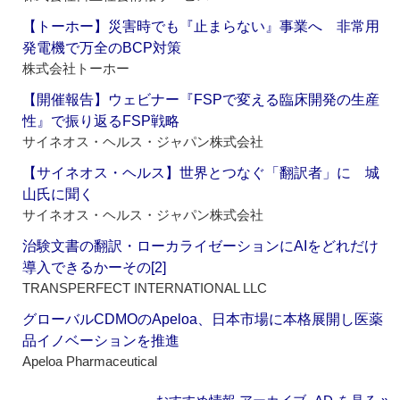
【トーホー】災害時でも『止まらない』事業へ 非常用
発電機で万全のBCP対策
株式会社トーホー
【開催報告】ウェビナー『FSPで変える臨床開発の生産
性』で振り返るFSP戦略
サイネオス・ヘルス・ジャパン株式会社
【サイネオス・ヘルス】世界とつなぐ「翻訳者」に 城
山氏に聞く
サイネオス・ヘルス・ジャパン株式会社
治験文書の翻訳・ローカライゼーションにAIをどれだけ
導入できるかーその[2]
TRANSPERFECT INTERNATIONAL LLC
グローバルCDMOのApeloa、日本市場に本格展開し医薬
品イノベーションを推進
Apeloa Pharmaceutical