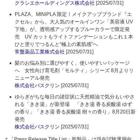
クラシエホールディングス株式会社
[2025/07/31]
PLAZA、MINiPLA 限定！メイクアップブランド『エ
クセル』から、大人気のオールインワン「美容液 UV
下地」が、透明感アップするブルーカラーで限定発
売 UV カットもライトファンデーションもこれ１本
ひと塗りでつるんと“極上の素肌感”へ
常盤薬品工業株式会社
[2025/07/31]
髪のお悩み別に選びやすく、使いやすいパッケージ
へ 女性向け育毛剤「モルティ」シリーズ 8月よりリ
ニューアル発売
株式会社バスクリン
[2025/07/31]
ゆらぎがちな毎日の諸症状に天然精油で気分もいやさ
れる「きき湯」が新登場 「きき湯 香る炭酸湯 ゆず
の香り」「きき湯 香る炭酸湯 樹々の香り」8月20日新
発売
株式会社バスクリン
[2025/07/31]
＊「Press Release Title List：新製品」は現在試験運用中