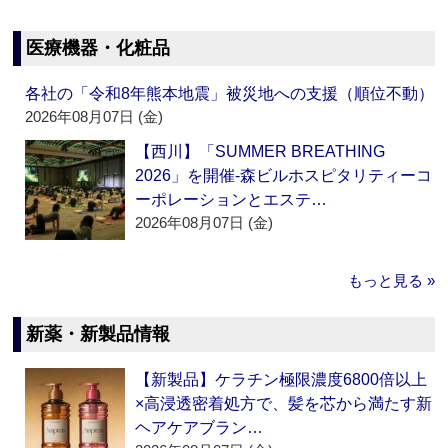
医療機器・化粧品
各社の「令和8年熊本地震」被災地への支援（順位不動）
2026年08月07日 (金)
【西川】「SUMMER BREATHING
2026」を開催‐森ビルホスピタリティーコ
ーポレーションとエステ…
2026年08月07日 (金)
もっと見る »
新薬・新製品情報
【新製品】ケラチン極限濃度6800倍以上
×高浸透密着処方で、髪を芯から満たす新
ヘアケアブラン…