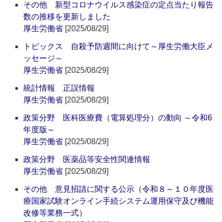
その他 新型コロナウイルス感染症の定点当たり報告
数の推移を更新しました
厚生労働省
[2025/08/29]
トピックス 自殺予防週間に向けて～厚生労働大臣メ
ッセージ～
厚生労働省
[2025/08/29]
統計情報 正誤情報
厚生労働省
[2025/08/29]
政策分野 医科医療費（電算処理分）の動向 ～令和6
年度版～
厚生労働省
[2025/08/29]
政策分野 医薬品等安全性関連情報
厚生労働省
[2025/08/29]
その他 意見招請に関する公示（令和８～１０年度医
療国家試験オンライン手続システム運用保守及び機能
改修等業務一式）