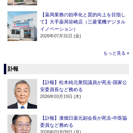
【薬局業務の効率化と質的向上を目指し
て】大手薬局笹崎店（三菱電機デジタル
イノベーション）
2026年07月31日 (金)
もっと見る »
訃報
【訃報】松本純元衆院議員が死去‐国家公
安委員長など務める
2026年03月19日 (木)
【訃報】漆畑日薬元副会長が死去‐中医協
委員など務める
2026年03月09日 (月)