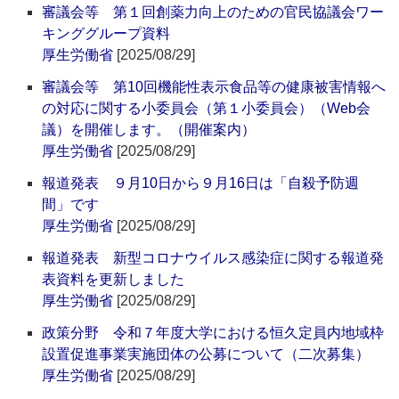
審議会等 第１回創薬力向上のための官民協議会ワー
キンググループ資料
厚生労働省
[2025/08/29]
審議会等 第10回機能性表示食品等の健康被害情報へ
の対応に関する小委員会（第１小委員会）（Web会
議）を開催します。（開催案内）
厚生労働省
[2025/08/29]
報道発表 ９月10日から９月16日は「自殺予防週
間」です
厚生労働省
[2025/08/29]
報道発表 新型コロナウイルス感染症に関する報道発
表資料を更新しました
厚生労働省
[2025/08/29]
政策分野 令和７年度大学における恒久定員内地域枠
設置促進事業実施団体の公募について（二次募集）
厚生労働省
[2025/08/29]