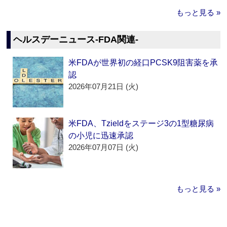
もっと見る »
ヘルスデーニュース‐FDA関連‐
米FDAが世界初の経口PCSK9阻害薬を承
認
2026年07月21日 (火)
米FDA、Tzieldをステージ3の1型糖尿病
の小児に迅速承認
2026年07月07日 (火)
もっと見る »