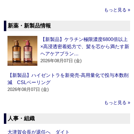
もっと見る »
新薬・新製品情報
【新製品】ケラチン極限濃度6800倍以上
×高浸透密着処方で、髪を芯から満たす新
ヘアケアブラン…
2026年08月07日 (金)
【新製品】ハイゼントラを新発売‐高用量化で投与本数削
減 CSLベーリング
2026年08月07日 (金)
もっと見る »
人事・組織
大津賀会長が退任へ ダイト