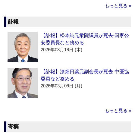
もっと見る »
訃報
【訃報】松本純元衆院議員が死去‐国家公
安委員長など務める
2026年03月19日 (木)
【訃報】漆畑日薬元副会長が死去‐中医協
委員など務める
2026年03月09日 (月)
もっと見る »
寄稿