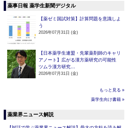
薬事日報 薬学生新聞デジタル
【薬ゼミ国試対策】計算問題を意識しよ
う
2026年07月31日 (金)
【日本薬学生連盟・先輩薬剤師のキャリ
アノート】広がる漢方薬研究の可能性
ツムラ漢方研究…
2026年07月31日 (金)
もっと見る »
薬学生向け書籍 »
薬業界ニュース解説
【対話で学ぶ薬業界ニュース解説】骨太の方針を読み解