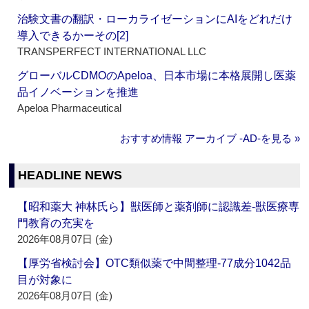
治験文書の翻訳・ローカライゼーションにAIをどれだけ
導入できるかーその[2]
TRANSPERFECT INTERNATIONAL LLC
グローバルCDMOのApeloa、日本市場に本格展開し医薬
品イノベーションを推進
Apeloa Pharmaceutical
おすすめ情報 アーカイブ ‐AD‐を見る »
HEADLINE NEWS
【昭和薬大 神林氏ら】獣医師と薬剤師に認識差‐獣医療専
門教育の充実を
2026年08月07日 (金)
【厚労省検討会】OTC類似薬で中間整理‐77成分1042品
目が対象に
2026年08月07日 (金)