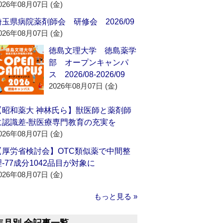
026年08月07日 (金)
埼玉県病院薬剤師会 研修会 2026/09
026年08月07日 (金)
徳島文理大学 徳島薬学
部 オープンキャンパ
ス 2026/08-2026/09
2026年08月07日 (金)
【昭和薬大 神林氏ら】獣医師と薬剤師
に認識差‐獣医療専門教育の充実を
026年08月07日 (金)
【厚労省検討会】OTC類似薬で中間整
理‐77成分1042品目が対象に
026年08月07日 (金)
もっと見る »