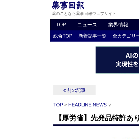
薬のことなら薬事日報ウェブサイト
TOP
ニュース
業界情報
総合TOP
新着記事一覧
全カテゴリ
« 前の記事
TOP
>
HEADLINE NEWS
∨
【厚労省】先発品特許あ