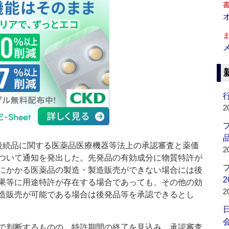
行
2
品
続品に関する医薬品医療機器等法上の承認審査と薬価
2
ついて通知を発出した。先発品の有効成分に物質特許が
にかかる医薬品の製造・製造販売ができない場合には後
2
果等に用途特許が存在する場合であっても、その他の効
2
造販売が可能である場合は後発品等を承認できるとし
会
で判断するものの、特許期間の終了を見込み、承認審査