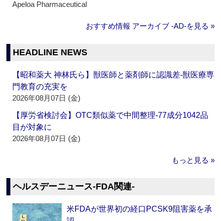
Apeloa Pharmaceutical
おすすめ情報 アーカイブ ‐AD‐を見る »
HEADLINE NEWS
【昭和薬大 神林氏ら】獣医師と薬剤師に認識差‐獣医療専
門教育の充実を
2026年08月07日 (金)
【厚労省検討会】OTC類似薬で中間整理‐77成分1042品
目が対象に
2026年08月07日 (金)
もっと見る »
ヘルスデーニュース‐FDA関連‐
米FDAが世界初の経口PCSK9阻害薬を承
認