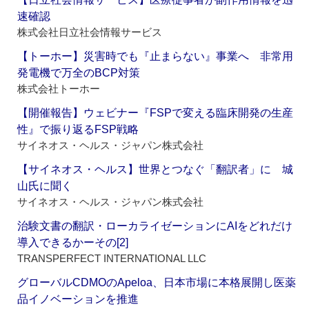
速確認
株式会社日立社会情報サービス
【トーホー】災害時でも『止まらない』事業へ 非常用
発電機で万全のBCP対策
株式会社トーホー
【開催報告】ウェビナー『FSPで変える臨床開発の生産
性』で振り返るFSP戦略
サイネオス・ヘルス・ジャパン株式会社
【サイネオス・ヘルス】世界とつなぐ「翻訳者」に 城
山氏に聞く
サイネオス・ヘルス・ジャパン株式会社
治験文書の翻訳・ローカライゼーションにAIをどれだけ
導入できるかーその[2]
TRANSPERFECT INTERNATIONAL LLC
グローバルCDMOのApeloa、日本市場に本格展開し医薬
品イノベーションを推進