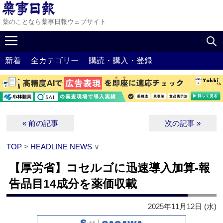
薬のことなら薬事日報ウェブサイト
新着
全カテゴリー
購読・購入・登録
« 前の記事
次の記事 »
TOP
>
HEADLINE NEWS
∨
【厚労省】コセルゴに迅速導入加算‐報
告品目14成分を薬価収載
2025年11月12日 (水)