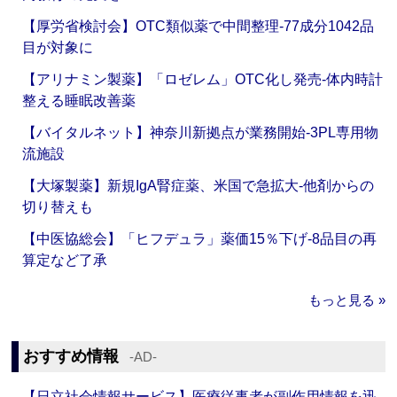
【厚労省検討会】OTC類似薬で中間整理‐77成分1042品
目が対象に
【アリナミン製薬】「ロゼレム」OTC化し発売‐体内時計
整える睡眠改善薬
【バイタルネット】神奈川新拠点が業務開始‐3PL専用物
流施設
【大塚製薬】新規IgA腎症薬、米国で急拡大‐他剤からの
切り替えも
【中医協総会】「ヒフデュラ」薬価15％下げ‐8品目の再
算定など了承
もっと見る »
おすすめ情報
‐AD‐
【日立社会情報サービス】医療従事者が副作用情報を迅