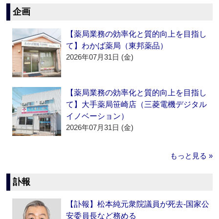
企画
【薬局業務の効率化と質的向上を目指し
て】わかば薬局（東邦薬品）
2026年07月31日 (金)
【薬局業務の効率化と質的向上を目指し
て】大手薬局笹崎店（三菱電機デジタル
イノベーション）
2026年07月31日 (金)
もっと見る »
訃報
【訃報】松本純元衆院議員が死去‐国家公
安委員長など務める