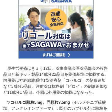
厚生労働省はきょう12日、薬事審議会医薬品部会の報告
品目と新キット製品14成分22品目を薬価基準に収載する。
内用薬は神経線維腫症1型治療剤「コセルゴ」の剤形追加
など3成分5品目、注射薬は抗癌剤「ビロイ」の剤形追加な
ど11成分17品目。今回は外用薬の収載はなかった。
▽
コセルゴ顆粒5mg、同顆粒7.5mg
（セルメチニブ硫酸
塩、アレクシオンファーマ）：既存のカプセル剤に顆粒を