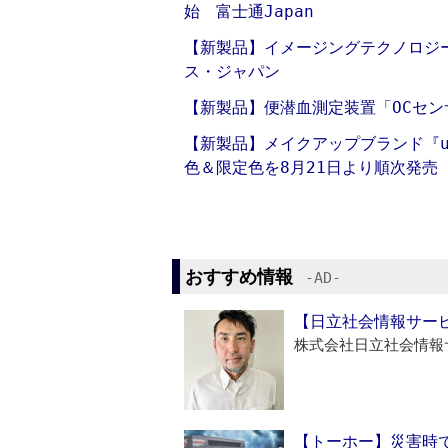
始 富士通Japan
【新製品】イメージングテクノロジー「S
ス・ジャパン
【新製品】便潜血測定装置「OCセン
【新製品】メイクアップブランド『up
色＆限定色を8月21日より順次発売
おすすめ情報
‐AD‐
【日立社会情報サー
株式会社日立社会情報
【トーホー】災害時