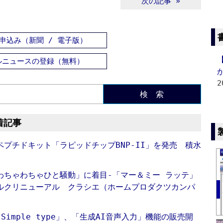
次の記事 »
申込み（新聞 / 電子版）
ルニュースの登録（無料）
2
検 索
着記事
プチドキット「ラピッドチップBNP-II」を発売 積水
わちゃわちゃひと騒動」に着目‐「マー＆ミー ラッテ」
ルクリニューアル クラシエ（ホームプロダクツカンパ
X Simple type」、「生成AI音声入力」機能の販売開