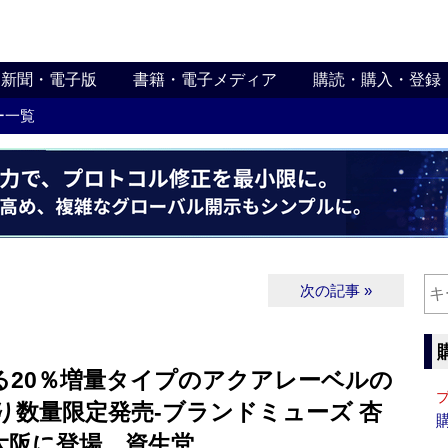
新聞・電子版
書籍・電子メディア
購読・購入・登録
ー一覧
次の記事 »
る20％増量タイプのアクアレーベルの
り数量限定発売‐ブランドミューズ 杏
大阪に登場 資生堂