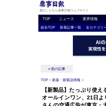
薬のことなら薬事日報ウェブサイト
TOP
ニュース
業界情報
総合TOP
新着記事一覧
全カテゴリ
« 前の記事
TOP
>
新薬・新製品情報
∨
【新製品】たっぷり使え
オールインワン、21日よ
さんの交通広告が東京・