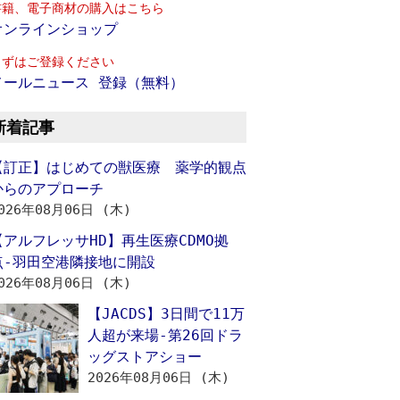
書籍、電子商材の購入はこちら
オンラインショップ
まずはご登録ください
メールニュース 登録（無料）
新着記事
【訂正】はじめての獣医療 薬学的観点
からのアプローチ
026年08月06日 (木)
【アルフレッサHD】再生医療CDMO拠
点‐羽田空港隣接地に開設
026年08月06日 (木)
【JACDS】3日間で11万
人超が来場‐第26回ドラ
ッグストアショー
2026年08月06日 (木)