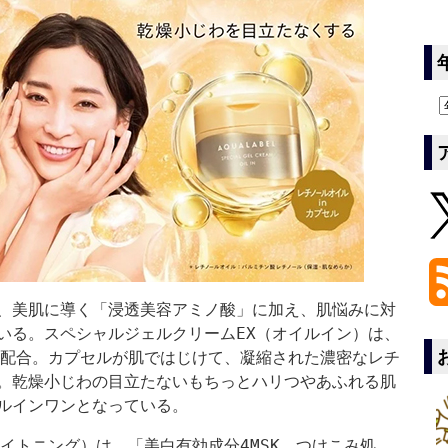
、美肌に導く「浸透美容アミノ酸」に加え、肌悩みに対
いる。スペシャルジェルクリームEX（オイルイン）は、
を配合。カプセルが肌ではじけて、凝縮された濃密なレチ
。乾燥小じわの目立たないもちっとハリつやあふれる肌
ルインワンとなっている。
イトニング）は、「美白有効成分4MSK つけこみ処