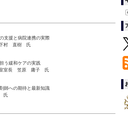
らの支援と病院連携の実際
下村 直樹 氏
で担う緩和ケアの実践
室室長 笠原 庸子 氏
薬剤師への期待と最新知識
 氏