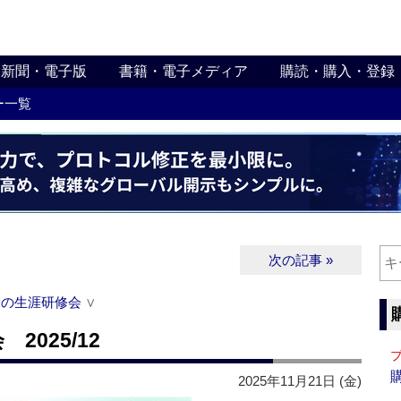
新聞・電子版
書籍・電子メディア
購読・購入・登録
ー一覧
次の記事 »
関の生涯研修会
∨
025/12
2025年11月21日 (金)