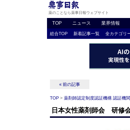
薬のことなら薬事日報ウェブサイト
TOP
ニュース
業界情報
総合TOP
新着記事一覧
全カテゴリ
« 前の記事
TOP
>
薬剤師認定制度認証機構 認証機
日本女性薬剤師会 研修会 2