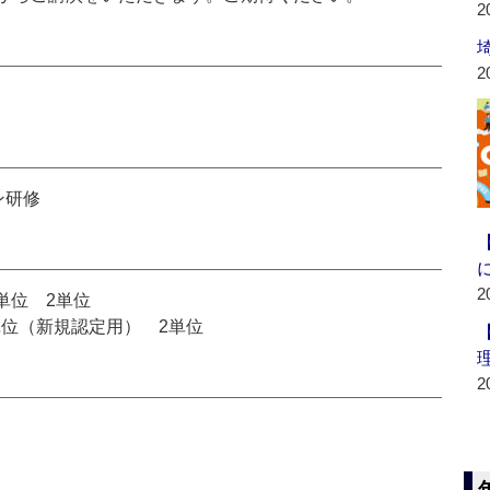
2
2
ン研修
2
単位 2単位
単位（新規認定用） 2単位
2