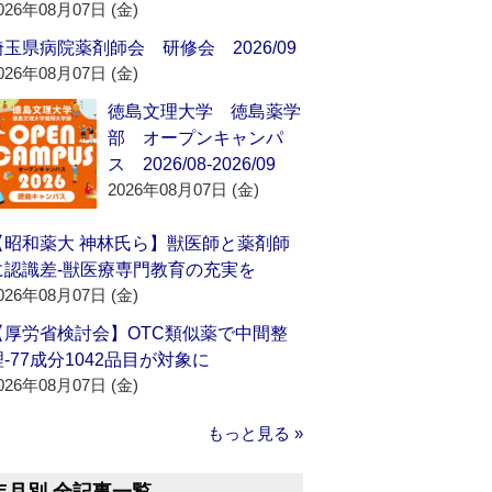
026年08月07日 (金)
埼玉県病院薬剤師会 研修会 2026/09
026年08月07日 (金)
徳島文理大学 徳島薬学
部 オープンキャンパ
ス 2026/08-2026/09
2026年08月07日 (金)
【昭和薬大 神林氏ら】獣医師と薬剤師
に認識差‐獣医療専門教育の充実を
026年08月07日 (金)
【厚労省検討会】OTC類似薬で中間整
理‐77成分1042品目が対象に
026年08月07日 (金)
もっと見る »