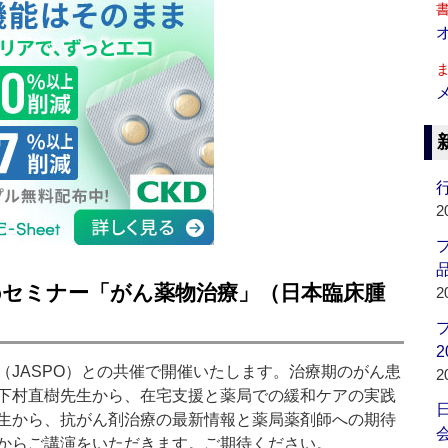
行
2
品
ebセミナー「がん薬物治療」（日本臨床腫
2
2
（JASPO）との共催で開催いたします。治療期のがん患
2
下村直樹先生から、在宅支援と薬局での緩和ケアの実践
生から、抗がん剤治療の最新情報と薬局薬剤師への期待
会
からご講演をいただきます。ご期待ください。