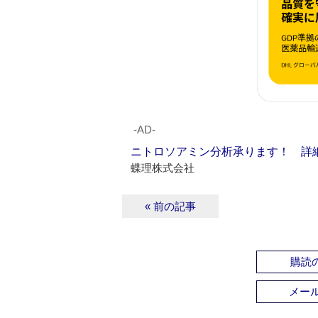
‐AD‐
ニトロソアミン分析承ります！ 詳
蝶理株式会社
« 前の記事
購読の
メー