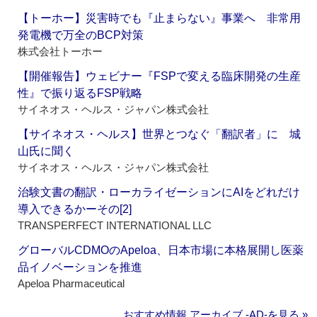
【トーホー】災害時でも『止まらない』事業へ 非常用
発電機で万全のBCP対策
株式会社トーホー
【開催報告】ウェビナー『FSPで変える臨床開発の生産
性』で振り返るFSP戦略
サイネオス・ヘルス・ジャパン株式会社
【サイネオス・ヘルス】世界とつなぐ「翻訳者」に 城
山氏に聞く
サイネオス・ヘルス・ジャパン株式会社
治験文書の翻訳・ローカライゼーションにAIをどれだけ
導入できるかーその[2]
TRANSPERFECT INTERNATIONAL LLC
グローバルCDMOのApeloa、日本市場に本格展開し医薬
品イノベーションを推進
Apeloa Pharmaceutical
おすすめ情報 アーカイブ ‐AD‐を見る »