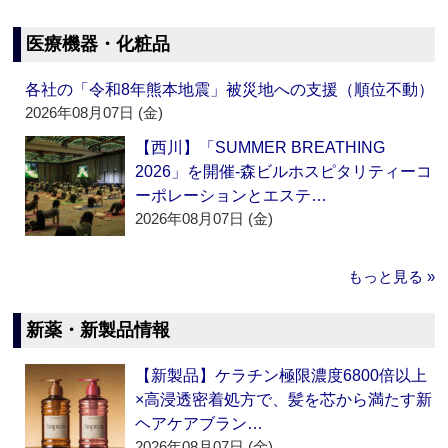
医療機器・化粧品
各社の「令和8年熊本地震」被災地への支援（順位不動）
2026年08月07日 (金)
【西川】「SUMMER BREATHING
2026」を開催‐森ビルホスピタリティーコ
ーポレーションとエステ…
2026年08月07日 (金)
もっと見る »
新薬・新製品情報
【新製品】ケラチン極限濃度6800倍以上
×高浸透密着処方で、髪を芯から満たす新
ヘアケアブラン…
2026年08月07日 (金)