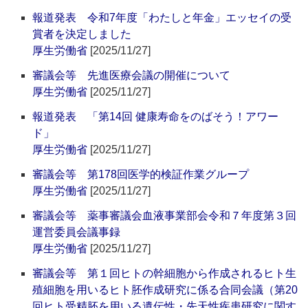
報道発表 令和7年度「わたしと年金」エッセイの受
賞者を決定しました
厚生労働省
[2025/11/27]
審議会等 先進医療会議の開催について
厚生労働省
[2025/11/27]
報道発表 「第14回 健康寿命をのばそう！アワー
ド」
厚生労働省
[2025/11/27]
審議会等 第178回医学的検証作業グループ
厚生労働省
[2025/11/27]
審議会等 薬事審議会血液事業部会令和７年度第３回
運営委員会議事録
厚生労働省
[2025/11/27]
審議会等 第１回ヒトの幹細胞から作成されるヒト生
殖細胞を用いるヒト胚作成研究に係る合同会議（第20
回ヒト受精胚を用いる遺伝性・先天性疾患研究に関す