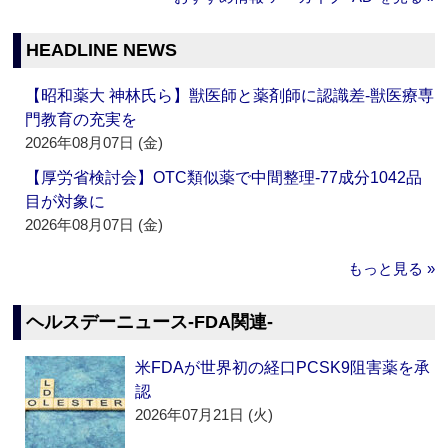
HEADLINE NEWS
【昭和薬大 神林氏ら】獣医師と薬剤師に認識差‐獣医療専
門教育の充実を
2026年08月07日 (金)
【厚労省検討会】OTC類似薬で中間整理‐77成分1042品
目が対象に
2026年08月07日 (金)
もっと見る »
ヘルスデーニュース‐FDA関連‐
米FDAが世界初の経口PCSK9阻害薬を承
認
2026年07月21日 (火)