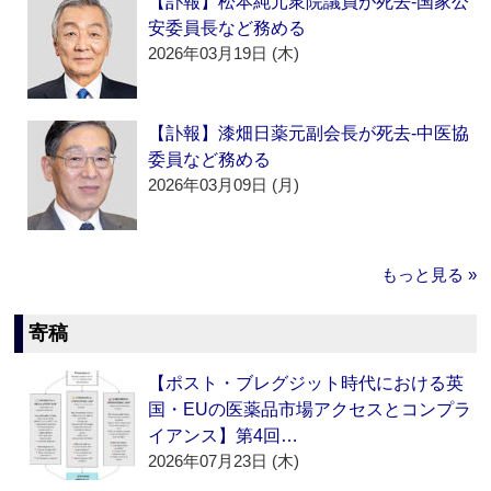
【訃報】松本純元衆院議員が死去‐国家公
安委員長など務める
2026年03月19日 (木)
【訃報】漆畑日薬元副会長が死去‐中医協
委員など務める
2026年03月09日 (月)
もっと見る »
寄稿
【ポスト・ブレグジット時代における英
国・EUの医薬品市場アクセスとコンプラ
イアンス】第4回…
2026年07月23日 (木)