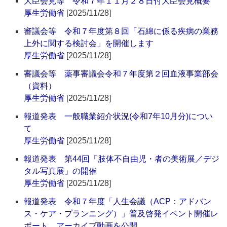
大臣会見等 令和７年１１月２８日付大臣会見概要
厚生労働省
[2025/11/28]
審議会等 令和７年度第８回「石綿に係る疾病の業務
上外に関する検討会」を開催します
厚生労働省
[2025/11/28]
審議会等 薬事審議会令和７年度第２回血液事業部会
（資料）
厚生労働省
[2025/11/28]
報道発表 一般職業紹介状況(令和7年10月分)につい
て
厚生労働省
[2025/11/28]
報道発表 第44回「肢体不自由児・者の美術展／デジ
タル写真展」の開催
厚生労働省
[2025/11/28]
報道発表 令和７年度「人生会議（ACP：アドバン
ス・ケア・プランニング）」普及啓発イベント開催レ
ポート、アーカイブ動画を公開