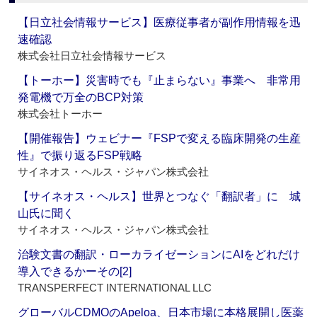
【日立社会情報サービス】医療従事者が副作用情報を迅
速確認
株式会社日立社会情報サービス
【トーホー】災害時でも『止まらない』事業へ 非常用
発電機で万全のBCP対策
株式会社トーホー
【開催報告】ウェビナー『FSPで変える臨床開発の生産
性』で振り返るFSP戦略
サイネオス・ヘルス・ジャパン株式会社
【サイネオス・ヘルス】世界とつなぐ「翻訳者」に 城
山氏に聞く
サイネオス・ヘルス・ジャパン株式会社
治験文書の翻訳・ローカライゼーションにAIをどれだけ
導入できるかーその[2]
TRANSPERFECT INTERNATIONAL LLC
グローバルCDMOのApeloa、日本市場に本格展開し医薬