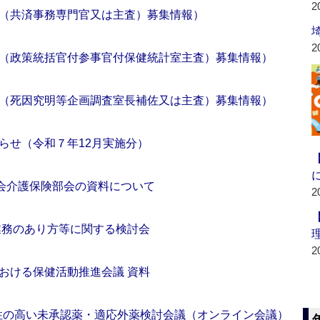
2
（共済事務専門官又は主査）募集情報）
2
（政策統括官付参事官付保健統計室主査）募集情報）
（死因究明等企画調査室長補佐又は主査）募集情報）
らせ（令和７年12月実施分）
議会介護保険部会の資料について
2
業務のあり方等に関する検討会
2
おける保健活動推進会議 資料
要性の高い未承認薬・適応外薬検討会議（オンライン会議）