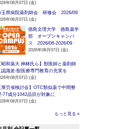
026年08月07日 (金)
埼玉県病院薬剤師会 研修会 2026/09
026年08月07日 (金)
徳島文理大学 徳島薬学
部 オープンキャンパ
ス 2026/08-2026/09
2026年08月07日 (金)
【昭和薬大 神林氏ら】獣医師と薬剤師
に認識差‐獣医療専門教育の充実を
026年08月07日 (金)
【厚労省検討会】OTC類似薬で中間整
理‐77成分1042品目が対象に
026年08月07日 (金)
もっと見る »