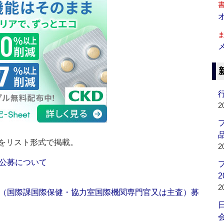
行
2
品
をリスト形式で掲載。
2
公募について
2
2
（国際課国際保健・協力室国際機関専門官又は主査）募
会