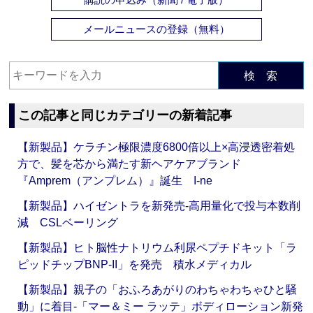
メールニュースの登録（無料）
検 索
この記事と同じカテゴリーの新着記事
【新製品】ケラチン極限濃度6800倍以上×高浸透密着処
方で、髪を芯から満たす新ヘアケアブランド
『Amprem（アンプレム）』誕生 I-ne
【新製品】ハイゼントラを新発売‐高用量化で投与本数削
減 CSLベーリング
【新製品】ヒト脳性ナトリウム利尿ペプチドキット「ラ
ピッドチップBNP-II」を発売 積水メディカル
【新製品】親子の「おふろあがりのわちゃわちゃひと騒
動」に着目‐「マー＆ミー ラッテ」ボディローション新発