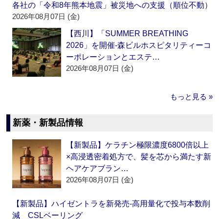
各社の「令和8年熊本地震」被災地への支援（順位不動）
2026年08月07日 (金)
【西川】「SUMMER BREATHING
2026」を開催‐森ビルホスピタリティーコ
ーポレーションとエステ…
2026年08月07日 (金)
もっと見る »
新薬・新製品情報
【新製品】ケラチン極限濃度6800倍以上
×高浸透密着処方で、髪を芯から満たす新
ヘアケアブラン…
2026年08月07日 (金)
【新製品】ハイゼントラを新発売‐高用量化で投与本数削
減 CSLベーリング