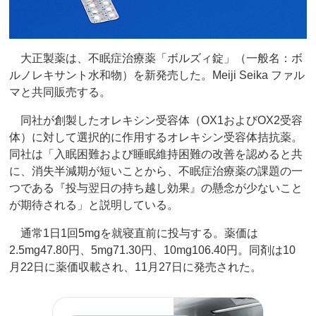
大正製薬は、不眠症治療薬「ボルズィ錠」（一般名：ボ
ルノレキサント水和物）を新発売した。Meiji Seika ファル
マと共同販売する。
同社が創製したオレキシン受容体（OX1およびOX2受容
体）に対して選択的に作用するオレキシン受容体拮抗薬。
同社は「入眠困難および睡眠維持困難の改善を認めると共
に、消失半減期が短いことから、不眠症治療薬の課題の一
つである『投与翌日の持ち越し効果』の懸念が少ないこと
が期待される」と説明している。
通常1日1回5mgを就寝直前に投与する。薬価は
2.5mg47.80円、5mg71.30円、10mg106.40円。同剤は10
月22日に薬価収載され、11月27日に発売された。