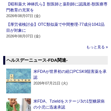
【昭和薬大 神林氏ら】獣医師と薬剤師に認識差‐獣医療専
門教育の充実を
2026年08月07日 (金)
【厚労省検討会】OTC類似薬で中間整理‐77成分1042品
目が対象に
2026年08月07日 (金)
もっと見る »
ヘルスデーニュース‐FDA関連‐
米FDAが世界初の経口PCSK9阻害薬を承
認
2026年07月21日 (火)
米FDA、Tzieldをステージ3の1型糖尿病
の小児に迅速承認