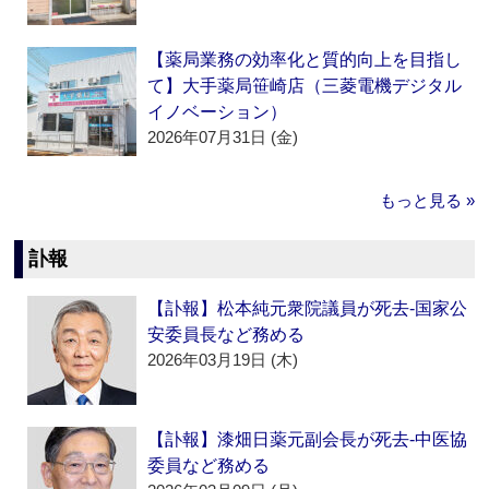
【薬局業務の効率化と質的向上を目指し
て】大手薬局笹崎店（三菱電機デジタル
イノベーション）
2026年07月31日 (金)
もっと見る »
訃報
【訃報】松本純元衆院議員が死去‐国家公
安委員長など務める
2026年03月19日 (木)
【訃報】漆畑日薬元副会長が死去‐中医協
委員など務める