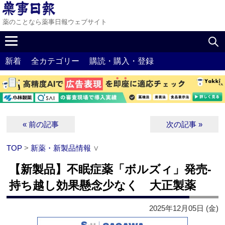
薬のことなら薬事日報ウェブサイト
新着
全カテゴリー
購読・購入・登録
« 前の記事
次の記事 »
TOP
>
新薬・新製品情報
∨
【新製品】不眠症薬「ボルズィ」発売‐
持ち越し効果懸念少なく 大正製薬
2025年12月05日 (金)