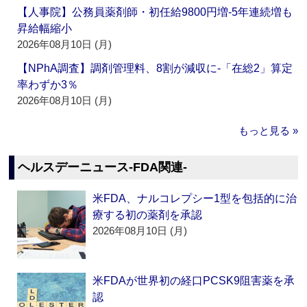
【人事院】公務員薬剤師・初任給9800円増‐5年連続増も
昇給幅縮小
2026年08月10日 (月)
【NPhA調査】調剤管理料、8割が減収に‐「在総2」算定
率わずか3％
2026年08月10日 (月)
もっと見る »
ヘルスデーニュース‐FDA関連‐
米FDA、ナルコレプシー1型を包括的に治
療する初の薬剤を承認
2026年08月10日 (月)
米FDAが世界初の経口PCSK9阻害薬を承
認