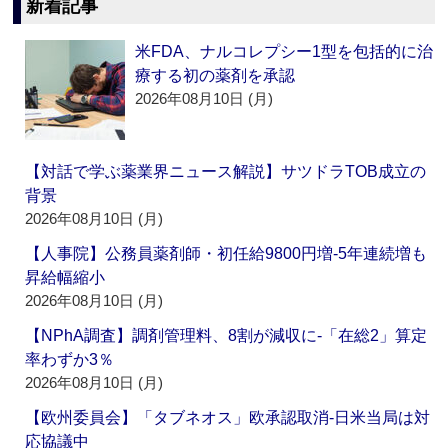
新着記事
米FDA、ナルコレプシー1型を包括的に治
療する初の薬剤を承認
2026年08月10日 (月)
【対話で学ぶ薬業界ニュース解説】サツドラTOB成立の
背景
2026年08月10日 (月)
【人事院】公務員薬剤師・初任給9800円増‐5年連続増も
昇給幅縮小
2026年08月10日 (月)
【NPhA調査】調剤管理料、8割が減収に‐「在総2」算定
率わずか3％
2026年08月10日 (月)
【欧州委員会】「タブネオス」欧承認取消‐日米当局は対
応協議中