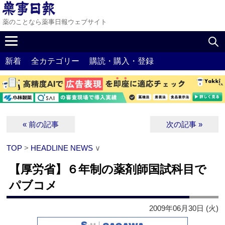
薬のことなら薬事日報ウェブサイト
新着
全カテゴリー
購読・購入・登録
« 前の記事
次の記事 »
TOP
>
HEADLINE NEWS
∨
【厚労省】６年制の薬剤師国試科目で
パブコメ
2009年06月30日 (火)