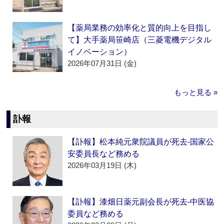
【薬局業務の効率化と質的向上を目指し
て】大手薬局笹崎店（三菱電機デジタル
イノベーション）
2026年07月31日 (金)
もっと見る »
訃報
【訃報】松本純元衆院議員が死去‐国家公
安委員長など務める
2026年03月19日 (木)
【訃報】漆畑日薬元副会長が死去‐中医協
委員など務める