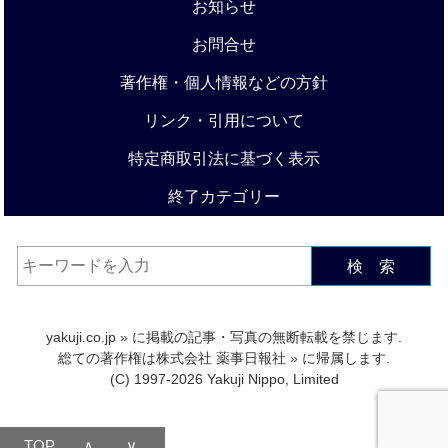
お知らせ
お問合せ
著作権・個人情報などの方針
リンク・引用について
特定商取引法に基づく表示
終了カテゴリー
検 索
yakuji.co.jp
» に掲載の記事・写真の無断転載を禁じます.
総ての著作権は
株式会社 薬事日報社
» に帰属します.
(C) 1997-2026 Yakuji Nippo, Limited
TOP
∧
∨