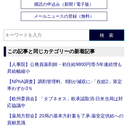
購読の申込み（新聞 / 電子版）
メールニュースの登録（無料）
検 索
この記事と同じカテゴリーの新着記事
【人事院】公務員薬剤師・初任給9800円増‐5年連続増も
昇給幅縮小
【NPhA調査】調剤管理料、8割が減収に‐「在総2」算定
率わずか3％
【欧州委員会】「タブネオス」欧承認取消‐日米当局は対
応協議中
【薬局方部会】20局の基本方針案を了承‐薬安定供給への
貢献意識