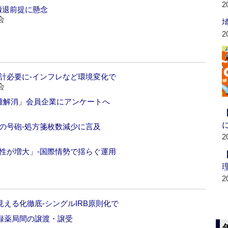
2
撤退前提に懸念
会
2
計必要に‐インフレなど環境変化で
会
乖離解消」会員企業にアンケートへ
の号砲‐処方箋枚数減少に言及
2
性が増大」‐国際情勢で揺らぐ運用
2
見える化徹底‐シングルIRB原則化で
登録薬局間の譲渡・譲受