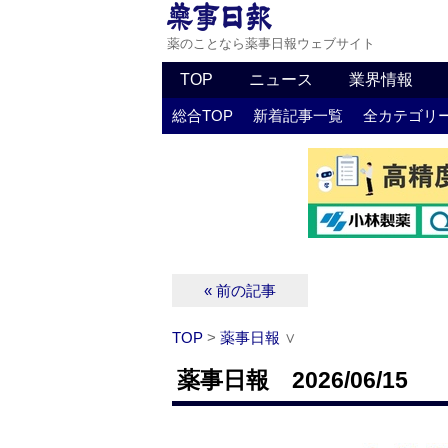
薬のことなら薬事日報ウェブサイト
TOP
ニュース
業界情報
総合TOP
新着記事一覧
全カテゴリ
« 前の記事
TOP
>
薬事日報
∨
薬事日報 2026/06/15