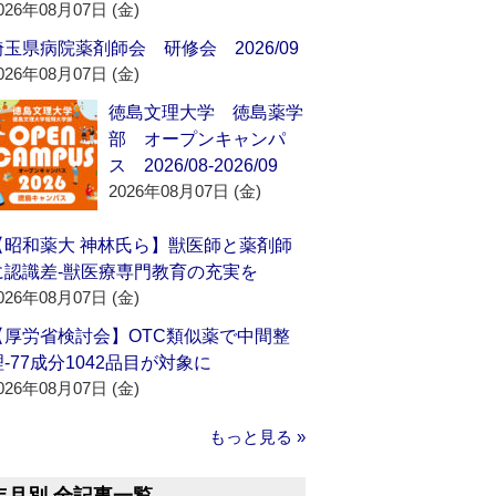
026年08月07日 (金)
埼玉県病院薬剤師会 研修会 2026/09
026年08月07日 (金)
徳島文理大学 徳島薬学
部 オープンキャンパ
ス 2026/08-2026/09
2026年08月07日 (金)
【昭和薬大 神林氏ら】獣医師と薬剤師
に認識差‐獣医療専門教育の充実を
026年08月07日 (金)
【厚労省検討会】OTC類似薬で中間整
理‐77成分1042品目が対象に
026年08月07日 (金)
もっと見る »