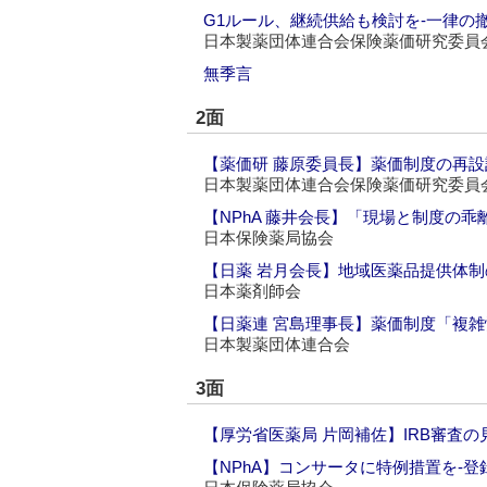
G1ルール、継続供給も検討を‐一律の
日本製薬団体連合会保険薬価研究委員
無季言
2面
【薬価研 藤原委員長】薬価制度の再設
日本製薬団体連合会保険薬価研究委員
【NPhA 藤井会長】「現場と制度の
日本保険薬局協会
【日薬 岩月会長】地域医薬品提供体制
日本薬剤師会
【日薬連 宮島理事長】薬価制度「複雑
日本製薬団体連合会
3面
【厚労省医薬局 片岡補佐】IRB審査の
【NPhA】コンサータに特例措置を‐