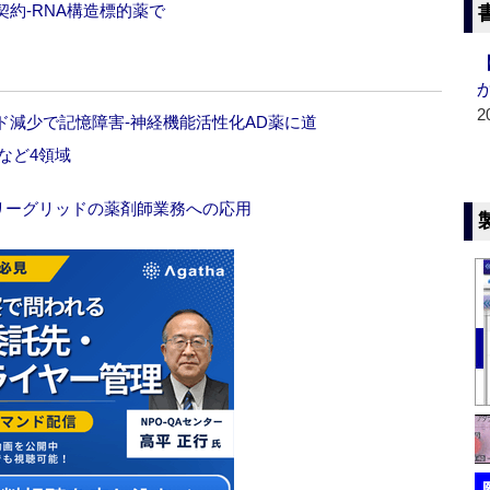
約‐RNA構造標的薬で
2
減少で記憶障害‐神経機能活性化AD薬に道
など4領域
ートリーグリッドの薬剤師業務への応用