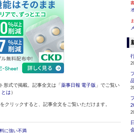
行
2
品
ト形式で掲載。記事全文は「
薬事日報 電子版
」でご覧い
2
」とは
）
ルをクリックすると、記事全文をご覧いただけます。
2
2
会
数料に強い不満