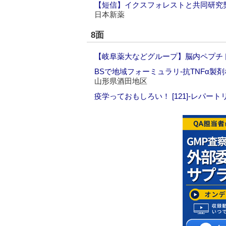
【短信】イクスフォレストと共同研究契
日本新薬
8面
【岐阜薬大などグループ】脳内ペプチド
BSで地域フォーミュラリ‐抗TNFα製剤
山形県酒田地区
疫学っておもしろい！ [121]‐レパ