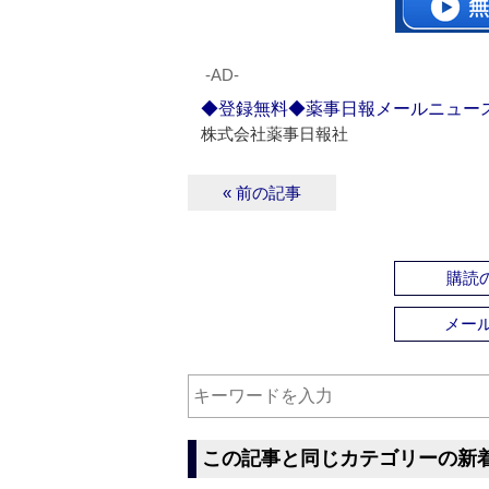
‐AD‐
◆登録無料◆薬事日報メールニュー
株式会社薬事日報社
« 前の記事
購読の
メー
この記事と同じカテゴリーの新