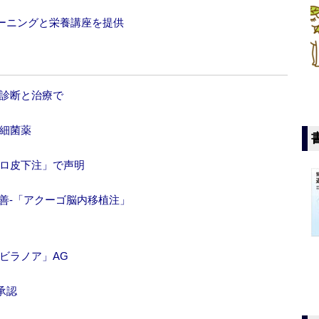
ーニングと栄養講座を提供
の診断と治療で
内細菌薬
ャロ皮下注」で声明
善‐「アクーゴ脳内移植注」
ビラノア」AG
承認