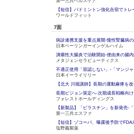
第一三共ヘルスケア
【短信】バドミントン強化合宿でトレ
ワールドフィット
7面
病診連携支援を重点展開‐慢性腎臓病
日本ベーリンガーインゲルハイム
潰瘍性大腸炎で治験開始‐便由来の腸
メタジェンセラピューティクス
不適正使用「容認しない」‐「マンジ
日本イーライリリー
【北大 川堀講師】長期の運動麻痺を改
長期ビジョン策定へ‐次期成長戦略向け
フォレストホールディングス
【新製品】「ビラスチン」を新発売‐「
第一三共エスファ
【短信】ゾコーバ、曝露後予防でFDA
塩野義製薬