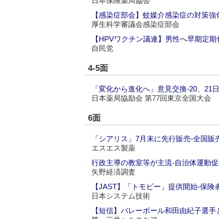
日本保険薬局協会
【感染症部会】蚊媒介感染症の対策強
厚生科学審議会感染症部会
【HPVワクチン議連】男性へ早期定期
自民党
4-5面
「変化から進化へ」意見交換‐20、21
日本薬局協励会 第77回東京全国大会
6面
「シアリス」7月末に先行販売‐全国販
エスエス製薬
行政主導の教室等が主流‐自治体運動
矢野経済調査
【JAST】「トモビー」提供開始‐保険
日本システム技術
【短信】バレーボール和田由紀子選手