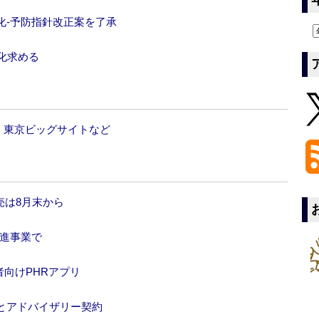
化‐予防指針改正案を了承
化求める
日 東京ビッグサイトなど
売は8月末から
促進事業で
者向けPHRアプリ
とアドバイザリー契約