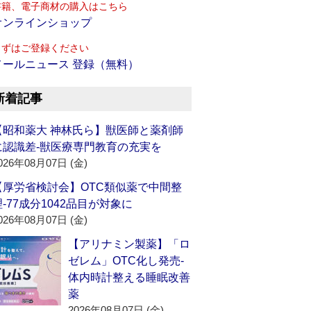
書籍、電子商材の購入はこちら
オンラインショップ
まずはご登録ください
メールニュース 登録（無料）
新着記事
【昭和薬大 神林氏ら】獣医師と薬剤師
に認識差‐獣医療専門教育の充実を
026年08月07日 (金)
【厚労省検討会】OTC類似薬で中間整
理‐77成分1042品目が対象に
026年08月07日 (金)
【アリナミン製薬】「ロ
ゼレム」OTC化し発売‐
体内時計整える睡眠改善
薬
2026年08月07日 (金)