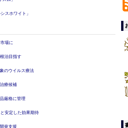
ルシスホワイト」
円市場に
患根治目指す
対象のウイルス療法
病治療候補
薬品厳格に管理
所と安定した効果期待
の開発支援