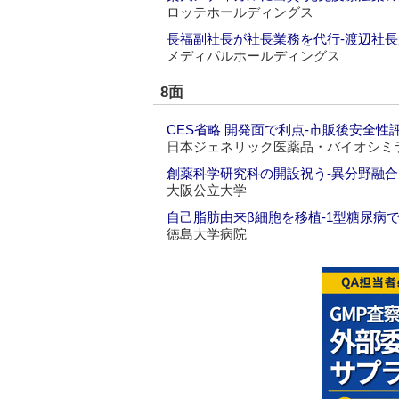
ロッテホールディングス
長福副社長が社長業務を代行‐渡辺社
メディパルホールディングス
8面
CES省略 開発面で利点‐市販後安全性
日本ジェネリック医薬品・バイオシミ
創薬科学研究科の開設祝う‐異分野融
大阪公立大学
自己脂肪由来β細胞を移植‐1型糖尿病
徳島大学病院