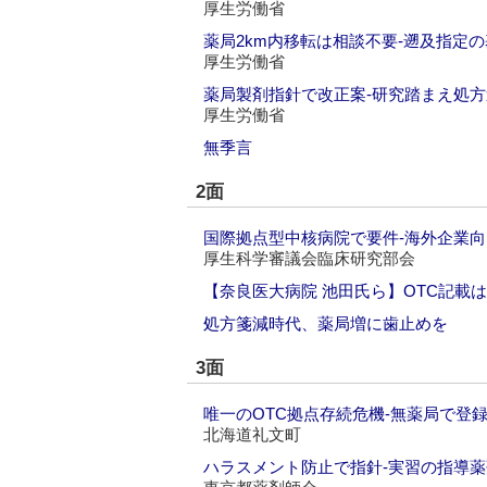
厚生労働省
薬局2km内移転は相談不要‐遡及指定
厚生労働省
薬局製剤指針で改正案‐研究踏まえ処方
厚生労働省
無季言
2面
国際拠点型中核病院で要件‐海外企業
厚生科学審議会臨床研究部会
【奈良医大病院 池田氏ら】OTC記載
処方箋減時代、薬局増に歯止めを
3面
唯一のOTC拠点存続危機‐無薬局で登
北海道礼文町
ハラスメント防止で指針‐実習の指導