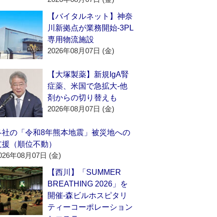
【バイタルネット】神奈
川新拠点が業務開始‐3PL
専用物流施設
2026年08月07日 (金)
【大塚製薬】新規IgA腎
症薬、米国で急拡大‐他
剤からの切り替えも
2026年08月07日 (金)
各社の「令和8年熊本地震」被災地への
支援（順位不動）
026年08月07日 (金)
【西川】「SUMMER
BREATHING 2026」を
開催‐森ビルホスピタリ
ティーコーポレーション