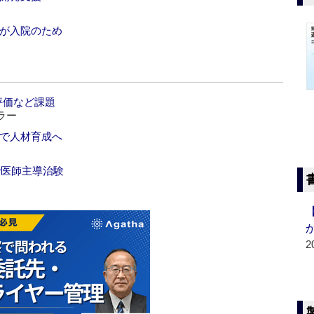
長が入院のため
評価など課題
ラー
合で人材育成へ
で医師主導治験
2