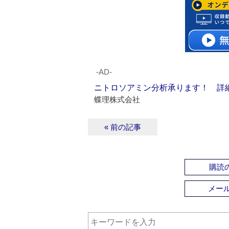
‐AD‐
ニトロソアミン分析承ります！ 詳
蝶理株式会社
« 前の記事
購読の
メー