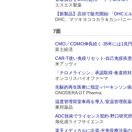
エスエス製薬
【新製品】店頭で販売開始‐「DHCエ
DHC、マツキヨココカラ＆カンパニー
7面
CMO／CDMO伸長続く‐35年には1兆
富士経済
CAR-T使い免疫リセット‐自己免疫疾
米アッヴィ
「テロメライシン」承認取得‐食道癌
オンコリスバイオファーマ
先駆的再生医療に指定‐パーキンソン
ONODERA GT Pharma
温度管理荷室車両を導入‐室温管理医
東邦薬品
ADC技術でライセンス契約‐野口研究
旭化成ライフサイエンス
楽天メディカルに出資‐光免疫療法薬