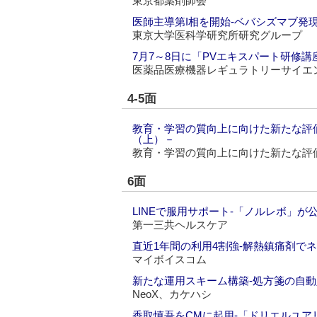
東京都薬剤師会
医師主導第I相を開始‐ベバシズマブ発
東京大学医科学研究所研究グループ
7月7～8日に「PVエキスパート研修講
医薬品医療機器レギュラトリーサイエ
4-5面
教育・学習の質向上に向けた新たな評
（上）－
教育・学習の質向上に向けた新たな評
6面
LINEで服用サポート‐「ノルレボ」が
第一三共ヘルスケア
直近1年間の利用4割強‐解熱鎮痛剤で
マイボイスコム
新たな運用スキーム構築‐処方箋の自
NeoX、カケハシ
香取慎吾をCMに起用‐「ドリエルユア