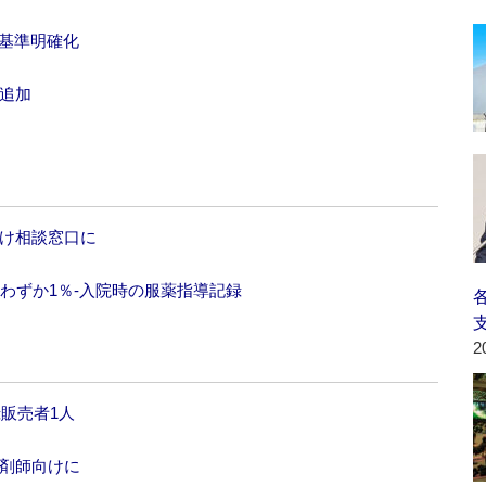
の基準明確化
追加
向け相談窓口に
はわずか1％‐入院時の服薬指導記録
2
録販売者1人
薬剤師向けに