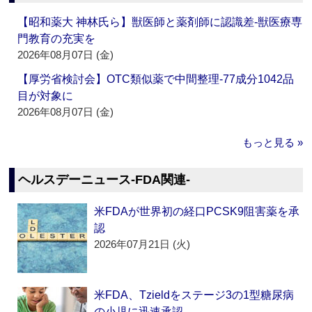
【昭和薬大 神林氏ら】獣医師と薬剤師に認識差‐獣医療専
門教育の充実を
2026年08月07日 (金)
【厚労省検討会】OTC類似薬で中間整理‐77成分1042品
目が対象に
2026年08月07日 (金)
もっと見る »
ヘルスデーニュース‐FDA関連‐
米FDAが世界初の経口PCSK9阻害薬を承
認
2026年07月21日 (火)
米FDA、Tzieldをステージ3の1型糖尿病
の小児に迅速承認