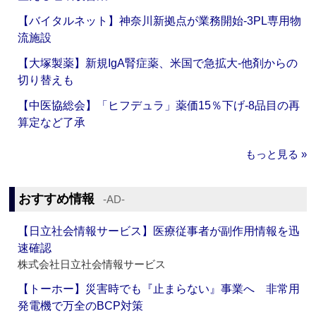
【バイタルネット】神奈川新拠点が業務開始‐3PL専用物
流施設
【大塚製薬】新規IgA腎症薬、米国で急拡大‐他剤からの
切り替えも
【中医協総会】「ヒフデュラ」薬価15％下げ‐8品目の再
算定など了承
もっと見る »
おすすめ情報
‐AD‐
【日立社会情報サービス】医療従事者が副作用情報を迅
速確認
株式会社日立社会情報サービス
【トーホー】災害時でも『止まらない』事業へ 非常用
発電機で万全のBCP対策