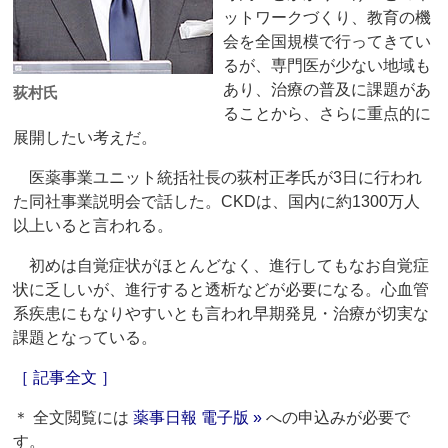
ットワークづくり、教育の機
会を全国規模で行ってきてい
るが、専門医が少ない地域も
あり、治療の普及に課題があ
荻村氏
ることから、さらに重点的に
展開したい考えだ。
医薬事業ユニット統括社長の荻村正孝氏が3日に行われ
た同社事業説明会で話した。CKDは、国内に約1300万人
以上いると言われる。
初めは自覚症状がほとんどなく、進行してもなお自覚症
状に乏しいが、進行すると透析などが必要になる。心血管
系疾患にもなりやすいとも言われ早期発見・治療が切実な
課題となっている。
［ 記事全文 ］
＊ 全文閲覧には
薬事日報 電子版 »
への申込みが必要で
す。