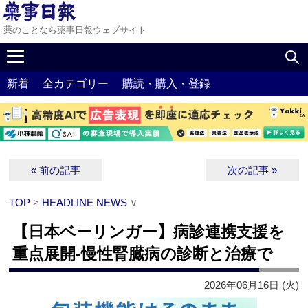
薬のことなら薬事日報ウェブサイト
新着
全カテゴリー
購読・購入・登録
« 前の記事
次の記事 »
TOP
>
HEADLINE NEWS
∨
【日本ベーリンガー】病診連携支援を
重点展開‐慢性腎臓病の診断と治療で
2026年06月16日 (火)