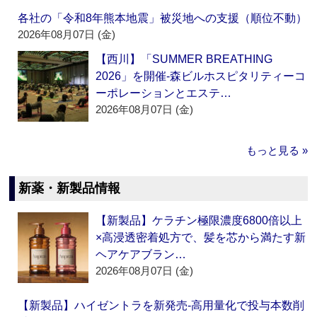
各社の「令和8年熊本地震」被災地への支援（順位不動）
2026年08月07日 (金)
【西川】「SUMMER BREATHING
2026」を開催‐森ビルホスピタリティーコ
ーポレーションとエステ…
2026年08月07日 (金)
もっと見る »
新薬・新製品情報
【新製品】ケラチン極限濃度6800倍以上
×高浸透密着処方で、髪を芯から満たす新
ヘアケアブラン…
2026年08月07日 (金)
【新製品】ハイゼントラを新発売‐高用量化で投与本数削