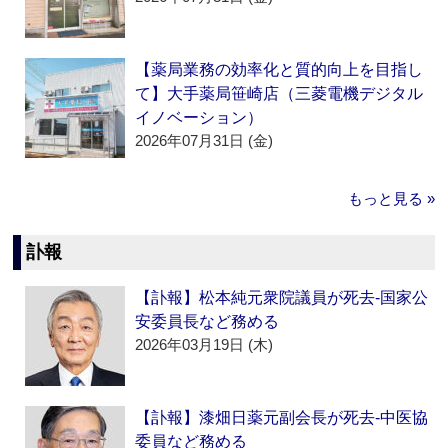
【薬局業務の効率化と質的向上を目指し
て】大手薬局笹崎店（三菱電機デジタル
イノベーション）
2026年07月31日 (金)
もっと見る »
訃報
【訃報】松本純元衆院議員が死去‐国家公
安委員長など務める
2026年03月19日 (木)
【訃報】漆畑日薬元副会長が死去‐中医協
委員など務める