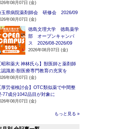
026年08月07日 (金)
埼玉県病院薬剤師会 研修会 2026/09
026年08月07日 (金)
徳島文理大学 徳島薬学
部 オープンキャンパ
ス 2026/08-2026/09
2026年08月07日 (金)
【昭和薬大 神林氏ら】獣医師と薬剤師
に認識差‐獣医療専門教育の充実を
026年08月07日 (金)
【厚労省検討会】OTC類似薬で中間整
理‐77成分1042品目が対象に
026年08月07日 (金)
もっと見る »