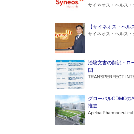
サイネオス・ヘルス・
【サイネオス・ヘル
サイネオス・ヘルス・
治験文書の翻訳・ロ
[2]
TRANSPERFECT INT
グローバルCDMOの
推進
Apeloa Pharmaceutical