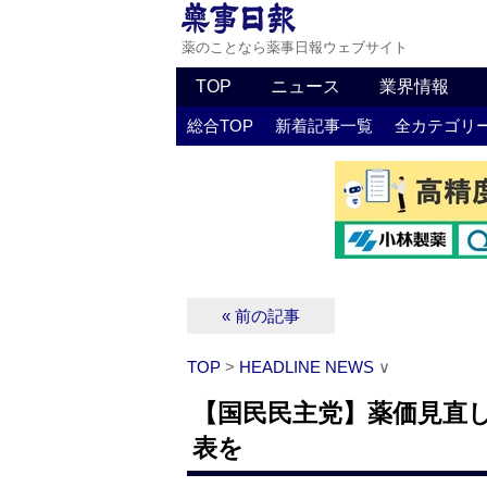
薬のことなら薬事日報ウェブサイト
TOP
ニュース
業界情報
総合TOP
新着記事一覧
全カテゴリ
« 前の記事
TOP
>
HEADLINE NEWS
∨
【国民民主党】薬価見直
表を