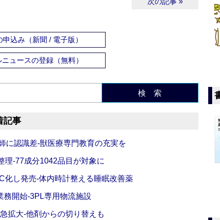
次の記事 »
申込み（新聞 / 電子版）
ルニュースの登録（無料）
検 索
着記事
師に認識差‐獣医療専門教育の充実を
理‐77成分1042品目が対象に
C化し発売‐体内時計整える睡眠改善薬
務開始‐3PL専用物流施設
で急拡大‐他剤からの切り替えも