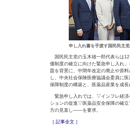
申し入れ書を手渡す国民民主党
国民民主党の玉木雄一郎代表らは12
価制度の確立に向けた緊急申し入れ」
題を背景に、中間年改定の廃止や原料
し、中央社会保険医療協議会委員に医
保障制度の構築と、医薬品産業を成長
緊急申し入れでは、▽インフレ経済
ションの促進▽医薬品安全保障の確立
方の見直し――を要求。
［ 記事全文 ］