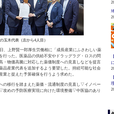
2
2
の玉木代表（左から4人目）
日、上野賢一郎厚生労働相に「成長産業にふさわしい薬
を行った。医薬品の供給不安やドラッグラグ・ロスの問
高・物価高騰に対応した薬価制度への見直しなどを提言
薬品産業代表を追加するよう要望した。持続可能な社会
2
産業と捉えた予算確保を行うよう求めた。
への移行を踏まえた薬価・流通制度の見直し▽イノベー
2
▽攻めの予防医療実現に向けた環境整備▽中医協のあり