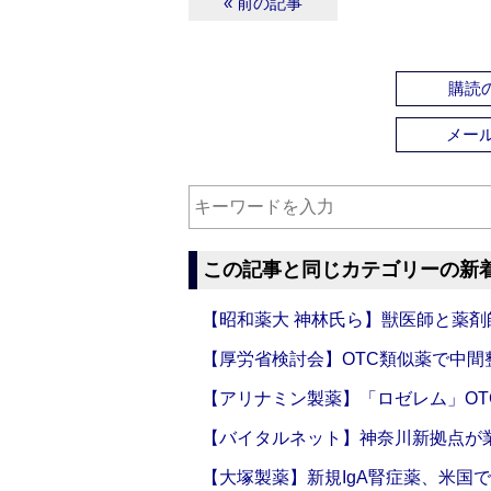
« 前の記事
購読の
メー
この記事と同じカテゴリーの新
【昭和薬大 神林氏ら】獣医師と薬剤
【厚労省検討会】OTC類似薬で中間整
【アリナミン製薬】「ロゼレム」OT
【バイタルネット】神奈川新拠点が業
【大塚製薬】新規IgA腎症薬、米国