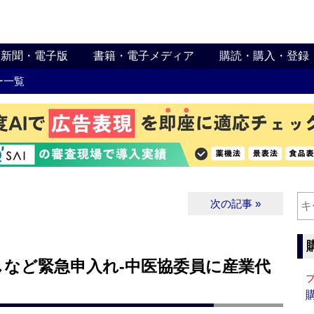
新聞・電子版
書籍・電子メディア
購読・購入・登録
ー一覧
次の記事 »
しなど緊急申入れ‐中医協委員に産業代