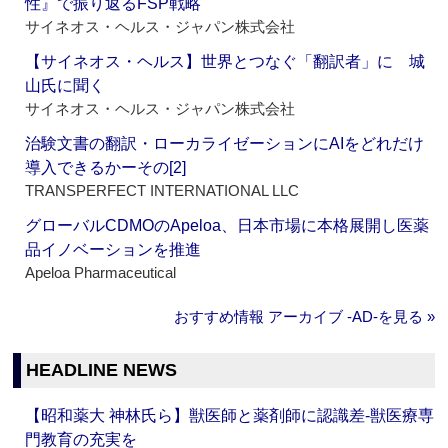
性』で振り返るFSP戦略
サイネオス・ヘルス・ジャパン株式会社
【サイネオス・ヘルス】世界とつなぐ「翻訳者」に 城
山氏に聞く
サイネオス・ヘルス・ジャパン株式会社
治験文書の翻訳・ローカライゼーションにAIをどれだけ
導入できるかーその[2]
TRANSPERFECT INTERNATIONAL LLC
グローバルCDMOのApeloa、日本市場に本格展開し医薬
品イノベーションを推進
Apeloa Pharmaceutical
おすすめ情報 アーカイブ ‐AD‐を見る »
HEADLINE NEWS
【昭和薬大 神林氏ら】獣医師と薬剤師に認識差‐獣医療専
門教育の充実を