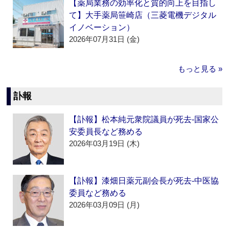
【薬局業務の効率化と質的向上を目指し
て】大手薬局笹崎店（三菱電機デジタル
イノベーション）
2026年07月31日 (金)
もっと見る »
訃報
【訃報】松本純元衆院議員が死去‐国家公
安委員長など務める
2026年03月19日 (木)
【訃報】漆畑日薬元副会長が死去‐中医協
委員など務める
2026年03月09日 (月)