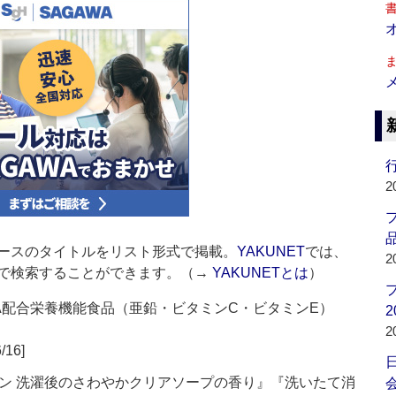
行
2
品
ースのタイトルをリスト形式で掲載。
YAKUNET
では、
2
で検索することができます。（→
YAKUNETとは
）
A配合栄養機能食品（亜鉛・ビタミンC・ビタミンE）
2
2
/16]
ン 洗濯後のさわやかクリアソープの香り』『洗いたて消
会