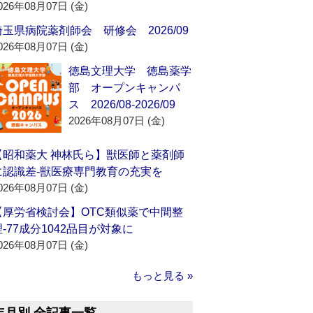
026年08月07日 (金)
埼玉県病院薬剤師会 研修会 2026/09
026年08月07日 (金)
徳島文理大学 徳島薬学
部 オープンキャンパ
ス 2026/08-2026/09
2026年08月07日 (金)
【昭和薬大 神林氏ら】獣医師と薬剤師
に認識差‐獣医療専門教育の充実を
026年08月07日 (金)
【厚労省検討会】OTC類似薬で中間整
理‐77成分1042品目が対象に
026年08月07日 (金)
もっと見る »