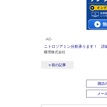
‐AD‐
ニトロソアミン分析承ります！ 詳
蝶理株式会社
« 前の記事
購読の
メー