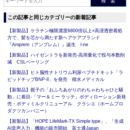
検 索
この記事と同じカテゴリーの新着記事
【新製品】ケラチン極限濃度6800倍以上×高浸透密着処
方で、髪を芯から満たす新ヘアケアブランド
『Amprem（アンプレム）』誕生 I-ne
【新製品】ハイゼントラを新発売‐高用量化で投与本数削
減 CSLベーリング
【新製品】ヒト脳性ナトリウム利尿ペプチドキット「ラ
ピッドチップBNP-II」を発売 積水メディカル
【新製品】親子の「おふろあがりのわちゃわちゃひと騒
動」に着目‐「マー＆ミー ラッテ」ボディローション新発
売・ボディミルクリニューアル クラシエ（ホームプロ
ダクツカンパニー）
【新製品】「HOPE LifeMark-TX Simple type」、「生成
AI音声入力」機能の販売開始 富士通Japan