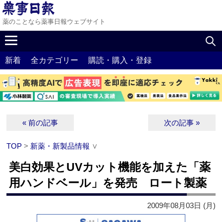
薬のことなら薬事日報ウェブサイト
新着
全カテゴリー
購読・購入・登録
« 前の記事
次の記事 »
TOP
>
新薬・新製品情報
∨
美白効果とUVカット機能を加えた「薬
用ハンドベール」を発売 ロート製薬
2009年08月03日 (月)