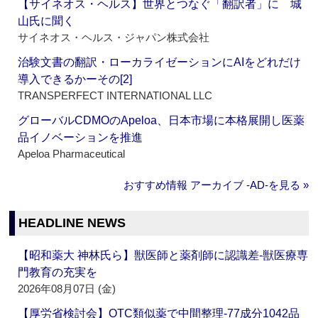
【サイネオス・ヘルス】世界とつなぐ「翻訳者」に 城
山氏に聞く
サイネオス・ヘルス・ジャパン株式会社
治験文書の翻訳・ローカライゼーションにAIをどれだけ
導入できるかーその[2]
TRANSPERFECT INTERNATIONAL LLC
グローバルCDMOのApeloa、日本市場に本格展開し医薬
品イノベーションを推進
Apeloa Pharmaceutical
おすすめ情報 アーカイブ ‐AD‐を見る »
HEADLINE NEWS
【昭和薬大 神林氏ら】獣医師と薬剤師に認識差‐獣医療専
門教育の充実を
2026年08月07日 (金)
【厚労省検討会】OTC類似薬で中間整理‐77成分1042品