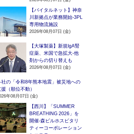
【バイタルネット】神奈
川新拠点が業務開始‐3PL
専用物流施設
2026年08月07日 (金)
【大塚製薬】新規IgA腎
症薬、米国で急拡大‐他
剤からの切り替えも
2026年08月07日 (金)
各社の「令和8年熊本地震」被災地への
支援（順位不動）
026年08月07日 (金)
【西川】「SUMMER
BREATHING 2026」を
開催‐森ビルホスピタリ
ティーコーポレーション