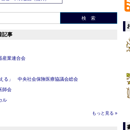
検 索
着記事
器産業連合会
伝える」 中央社会保険医療協議会総会
医師会
カル
もっと見る »