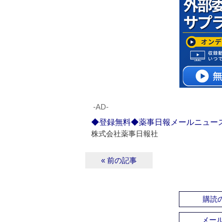
‐AD‐
◆登録無料◆薬事日報メールニュー
株式会社薬事日報社
« 前の記事
購読の
メー