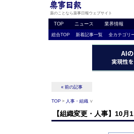
薬のことなら薬事日報ウェブサイト
TOP
ニュース
業界情報
総合TOP
新着記事一覧
全カテゴリ
« 前の記事
TOP
>
人事・組織
∨
【組織変更・人事】10月