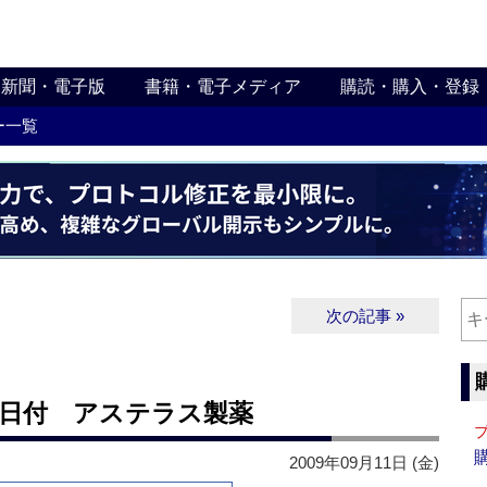
新聞・電子版
書籍・電子メディア
購読・購入・登録
ー一覧
次の記事 »
1日付 アステラス製薬
2009年09月11日 (金)