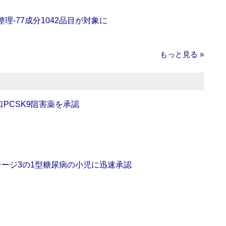
理‐77成分1042品目が対象に
もっと見る »
口PCSK9阻害薬を承認
をステージ3の1型糖尿病の小児に迅速承認