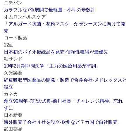
ニチバン
カラフルな7色展開で最軽量・小型の歩数計
オムロンヘルスケア
「アルガード抗菌・花粉マスク」かぜシーズンに向けて発
売
ロート製薬
12面
日本初のバイオ後続品を発売‐信頼性獲得が最優先
独サンド
10年2月期中間決算「主力の医療用薬が堅調」
久光製薬
経皮吸収型医薬品の開発・製造で合弁会社‐メドレックスと
設立
カネカ
創立90周年で記念式典‐前川社長「チャレンジ精神、忘れ
ずに」
日本新薬
海外販売子会社４社を設立‐欧州など７カ国で自社販売
武田薬品