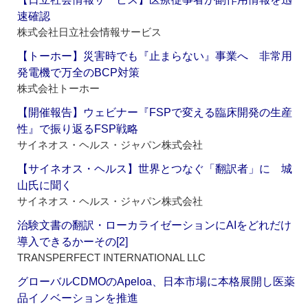
速確認
株式会社日立社会情報サービス
【トーホー】災害時でも『止まらない』事業へ 非常用
発電機で万全のBCP対策
株式会社トーホー
【開催報告】ウェビナー『FSPで変える臨床開発の生産
性』で振り返るFSP戦略
サイネオス・ヘルス・ジャパン株式会社
【サイネオス・ヘルス】世界とつなぐ「翻訳者」に 城
山氏に聞く
サイネオス・ヘルス・ジャパン株式会社
治験文書の翻訳・ローカライゼーションにAIをどれだけ
導入できるかーその[2]
TRANSPERFECT INTERNATIONAL LLC
グローバルCDMOのApeloa、日本市場に本格展開し医薬
品イノベーションを推進