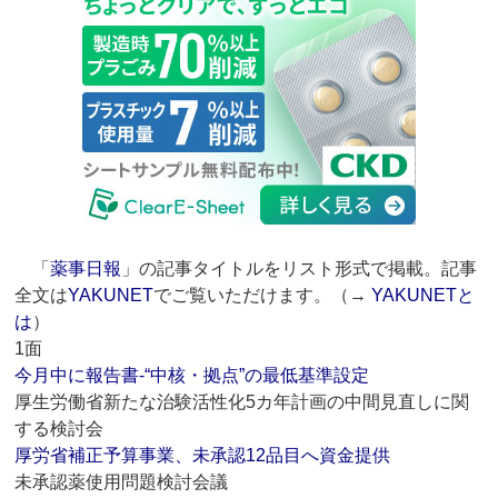
「
薬事日報
」の記事タイトルをリスト形式で掲載。記事
全文は
YAKUNET
でご覧いただけます。（→
YAKUNETと
は
）
1面
今月中に報告書‐“中核・拠点”の最低基準設定
厚生労働省新たな治験活性化5カ年計画の中間見直しに関
する検討会
厚労省補正予算事業、未承認12品目へ資金提供
未承認薬使用問題検討会議