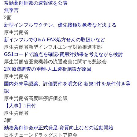
常勤薬剤師数の速報値を公表
無季言
2面
新型インフルワクチン、優先接種対象者など決まる
厚生労働省
新インフルでQ＆A‐FAX処方せんの取扱いなど
厚生労働省新型インフルエンザ対策推進本部
GS1コードで論点を確認‐費用対効果を考えながら検討
厚生労働省医療機器の流通改善に関する懇談会
2医療費調査の乖離‐人工透析施設が原因
厚生労働省
国内外未承認薬、評価要件を明文化‐新規1件を条件付き承
認
厚生労働省高度医療評価会議
【人事】1日付
厚生労働省
3面
勤務薬剤師会が正式発足‐資質向上などの活動開始
日本チェーンドラッグストア協会