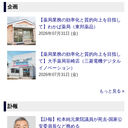
企画
【薬局業務の効率化と質的向上を目指し
て】わかば薬局（東邦薬品）
2026年07月31日 (金)
【薬局業務の効率化と質的向上を目指し
て】大手薬局笹崎店（三菱電機デジタル
イノベーション）
2026年07月31日 (金)
もっと見る »
訃報
【訃報】松本純元衆院議員が死去‐国家公
安委員長など務める