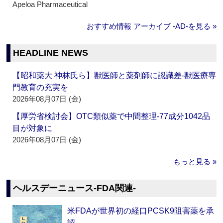
Apeloa Pharmaceutical
おすすめ情報 アーカイブ ‐AD‐を見る »
HEADLINE NEWS
【昭和薬大 神林氏ら】獣医師と薬剤師に認識差‐獣医療専
門教育の充実を
2026年08月07日 (金)
【厚労省検討会】OTC類似薬で中間整理‐77成分1042品
目が対象に
2026年08月07日 (金)
もっと見る »
ヘルスデーニュース‐FDA関連‐
米FDAが世界初の経口PCSK9阻害薬を承
認