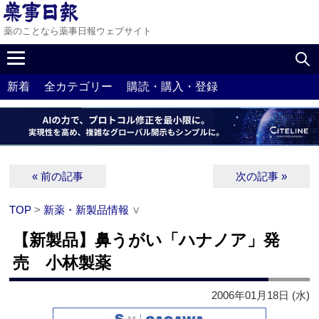
薬のことなら薬事日報ウェブサイト
新着
全カテゴリー
購読・購入・登録
« 前の記事
次の記事 »
TOP
>
新薬・新製品情報
∨
【新製品】鼻うがい「ハナノア」発
売 小林製薬
2006年01月18日 (水)