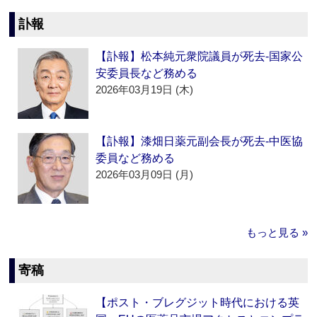
訃報
【訃報】松本純元衆院議員が死去‐国家公
安委員長など務める
2026年03月19日 (木)
【訃報】漆畑日薬元副会長が死去‐中医協
委員など務める
2026年03月09日 (月)
もっと見る »
寄稿
【ポスト・ブレグジット時代における英