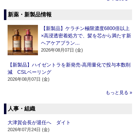
新薬・新製品情報
【新製品】ケラチン極限濃度6800倍以上
×高浸透密着処方で、髪を芯から満たす新
ヘアケアブラン…
2026年08月07日 (金)
【新製品】ハイゼントラを新発売‐高用量化で投与本数削
減 CSLベーリング
2026年08月07日 (金)
もっと見る »
人事・組織
大津賀会長が退任へ ダイト
2026年07月24日 (金)