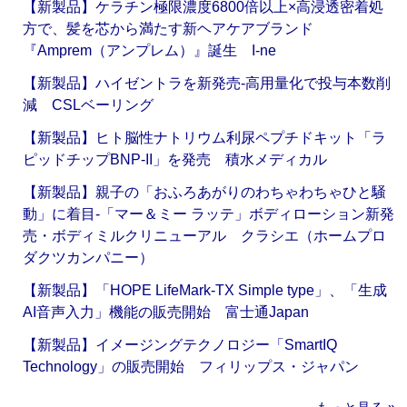
【新製品】ケラチン極限濃度6800倍以上×高浸透密着処
方で、髪を芯から満たす新ヘアケアブランド
『Amprem（アンプレム）』誕生 I-ne
【新製品】ハイゼントラを新発売‐高用量化で投与本数削
減 CSLベーリング
【新製品】ヒト脳性ナトリウム利尿ペプチドキット「ラ
ピッドチップBNP-II」を発売 積水メディカル
【新製品】親子の「おふろあがりのわちゃわちゃひと騒
動」に着目‐「マー＆ミー ラッテ」ボディローション新発
売・ボディミルクリニューアル クラシエ（ホームプロ
ダクツカンパニー）
【新製品】「HOPE LifeMark-TX Simple type」、「生成
AI音声入力」機能の販売開始 富士通Japan
【新製品】イメージングテクノロジー「SmartIQ
Technology」の販売開始 フィリップス・ジャパン