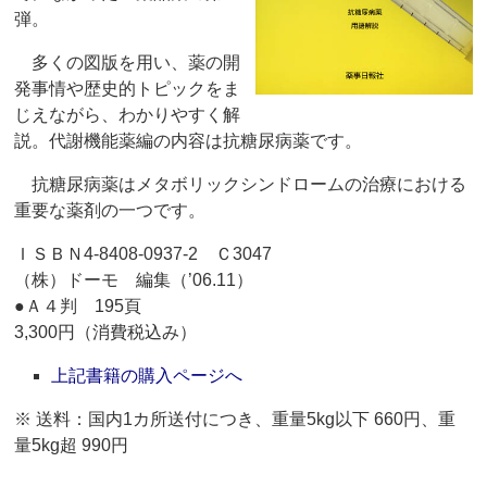
弾。
多くの図版を用い、薬の開
発事情や歴史的トピックをま
じえながら、わかりやすく解
説。代謝機能薬編の内容は抗糖尿病薬です。
抗糖尿病薬はメタボリックシンドロームの治療における
重要な薬剤の一つです。
ＩＳＢＮ4-8408-0937-2 Ｃ3047
（株）ドーモ 編集（’06.11）
●Ａ４判 195頁
3,300円（消費税込み）
上記書籍の購入ページへ
※ 送料：国内1カ所送付につき、重量5kg以下 660円、重
量5kg超 990円