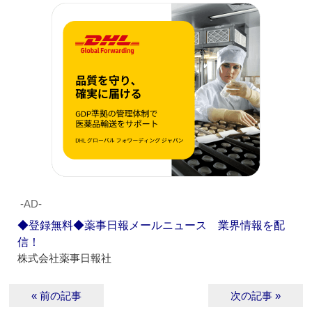
‐AD‐
◆登録無料◆薬事日報メールニュース 業界情報を配
信！
株式会社薬事日報社
« 前の記事
次の記事 »