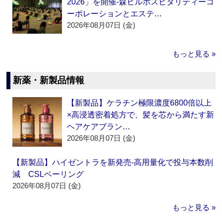
2026」を開催‐森ビルホスピタリティーコ
ーポレーションとエステ…
2026年08月07日 (金)
もっと見る »
新薬・新製品情報
【新製品】ケラチン極限濃度6800倍以上
×高浸透密着処方で、髪を芯から満たす新
ヘアケアブラン…
2026年08月07日 (金)
【新製品】ハイゼントラを新発売‐高用量化で投与本数削
減 CSLベーリング
2026年08月07日 (金)
もっと見る »