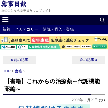
薬のことなら薬事日報ウェブサイト
新着
全カテゴリー
購読・購入・登録
« 前の記事
次の記事 »
TOP
>
書籍
∨
【書籍】これからの治療薬～代謝機能
薬編～
2006年11月29日 (水)