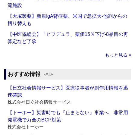
流施設
【大塚製薬】新規IgA腎症薬、米国で急拡大‐他剤からの
切り替えも
【中医協総会】「ヒフデュラ」薬価15％下げ‐8品目の再
算定など了承
もっと見る »
おすすめ情報
‐AD‐
【日立社会情報サービス】医療従事者が副作用情報を迅
速確認
株式会社日立社会情報サービス
【トーホー】災害時でも『止まらない』事業へ 非常用
発電機で万全のBCP対策
株式会社トーホー