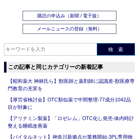
購読の申込み（新聞 / 電子版）
メールニュースの登録（無料）
検 索
この記事と同じカテゴリーの新着記事
【昭和薬大 神林氏ら】獣医師と薬剤師に認識差‐獣医療専
門教育の充実を
【厚労省検討会】OTC類似薬で中間整理‐77成分1042品
目が対象に
【アリナミン製薬】「ロゼレム」OTC化し発売‐体内時計
整える睡眠改善薬
【バイタルネット】神奈川新拠点が業務開始‐3PL専用物