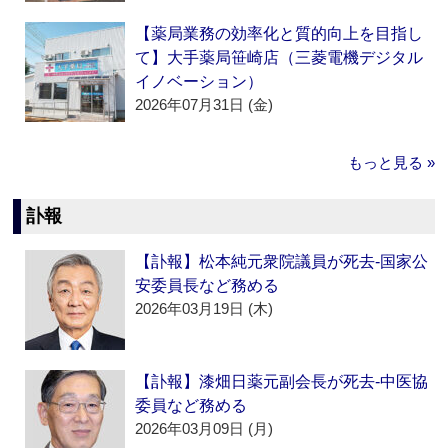
【薬局業務の効率化と質的向上を目指し
て】大手薬局笹崎店（三菱電機デジタル
イノベーション）
2026年07月31日 (金)
もっと見る »
訃報
【訃報】松本純元衆院議員が死去‐国家公
安委員長など務める
2026年03月19日 (木)
【訃報】漆畑日薬元副会長が死去‐中医協
委員など務める
2026年03月09日 (月)