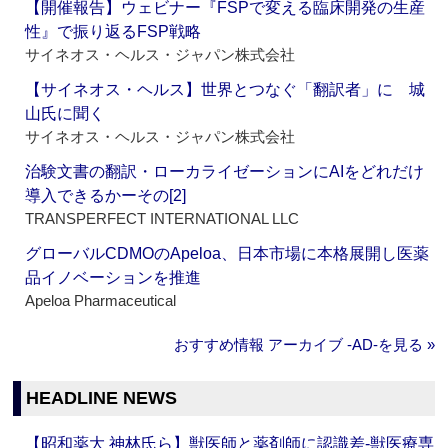
【開催報告】ウェビナー『FSPで変える臨床開発の生産
性』で振り返るFSP戦略
サイネオス・ヘルス・ジャパン株式会社
【サイネオス・ヘルス】世界とつなぐ「翻訳者」に 城
山氏に聞く
サイネオス・ヘルス・ジャパン株式会社
治験文書の翻訳・ローカライゼーションにAIをどれだけ
導入できるかーその[2]
TRANSPERFECT INTERNATIONAL LLC
グローバルCDMOのApeloa、日本市場に本格展開し医薬
品イノベーションを推進
Apeloa Pharmaceutical
おすすめ情報 アーカイブ ‐AD‐を見る »
HEADLINE NEWS
【昭和薬大 神林氏ら】獣医師と薬剤師に認識差‐獣医療専