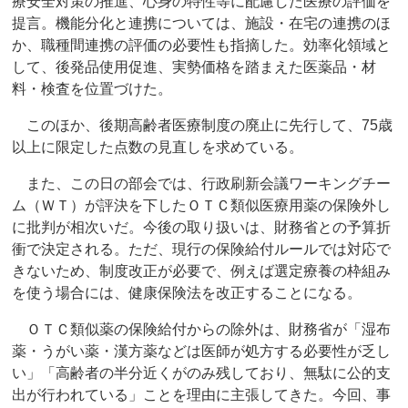
療安全対策の推進、心身の特性等に配慮した医療の評価を
提言。機能分化と連携については、施設・在宅の連携のほ
か、職種間連携の評価の必要性も指摘した。効率化領域と
して、後発品使用促進、実勢価格を踏まえた医薬品・材
料・検査を位置づけた。
このほか、後期高齢者医療制度の廃止に先行して、75歳
以上に限定した点数の見直しを求めている。
また、この日の部会では、行政刷新会議ワーキングチー
ム（ＷＴ）が評決を下したＯＴＣ類似医療用薬の保険外し
に批判が相次いだ。今後の取り扱いは、財務省との予算折
衝で決定される。ただ、現行の保険給付ルールでは対応で
きないため、制度改正が必要で、例えば選定療養の枠組み
を使う場合には、健康保険法を改正することになる。
ＯＴＣ類似薬の保険給付からの除外は、財務省が「湿布
薬・うがい薬・漢方薬などは医師が処方する必要性が乏し
い」「高齢者の半分近くがのみ残しており、無駄に公的支
出が行われている」ことを理由に主張してきた。今回、事