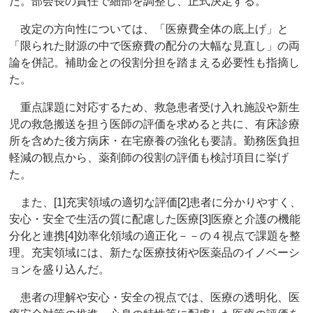
た。部会長の責任で細部を調整し、正式決定する。
改定の方向性については、「医療費全体の底上げ」と
「限られた財源の中で医療費の配分の大幅な見直し」の両
論を併記。補助金との役割分担を踏まえる必要性も指摘し
た。
重点課題に対応するため、救急患者受け入れ施設や新生
児の救急搬送を担う医師の評価を求めると共に、有床診療
所を含めた後方病床・在宅療養の強化も要請。勤務医負担
軽減の観点から、薬剤師の役割の評価も検討項目に挙げ
た。
また、[1]充実領域の適切な評価[2]患者に分かりやすく、
安心・安全で生活の質に配慮した医療[3]医療と介護の機能
分化と連携[4]効率化領域の適正化－－の４視点で課題を整
理。充実領域には、新たな医療技術や医薬品のイノベーシ
ョンを盛り込んだ。
患者の理解や安心・安全の視点では、医療の透明化、医