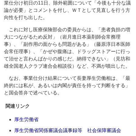
業仕分け初日の11日、除外範囲について「今後も十分な議
論が必要」とコメントを付し、ＷＴとして見直しを行う方
向性を打ち出した。
これに対し医療保険部会の委員からは、「患者負担の増
大につながるため反対」（岩月進日本薬剤師会常務理
事）、「副作用の面からも問題がある」（藤原淳日本医師
会常任理事）、「かぜや腹痛は、ドラッグストアーに行っ
て治せと言わんばかりの感じだ。納得できない」（見坊和
雄全国老人クラブ連合会相談役）など、不満が噴出した。
なお、事業仕分け結果について長妻厚生労働相は、「最
終的には私が、あるいは内閣が責任を持って判断をする」
と国会答弁で述べている。
関連リンク
厚生労働省
厚生労働省関係審議会議事録等 社会保障審議会