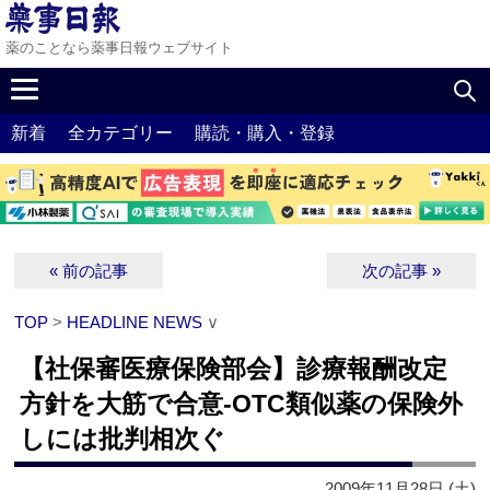
薬のことなら薬事日報ウェブサイト
新着
全カテゴリー
購読・購入・登録
« 前の記事
次の記事 »
TOP
>
HEADLINE NEWS
∨
【社保審医療保険部会】診療報酬改定
方針を大筋で合意‐OTC類似薬の保険外
しには批判相次ぐ
2009年11月28日 (土)