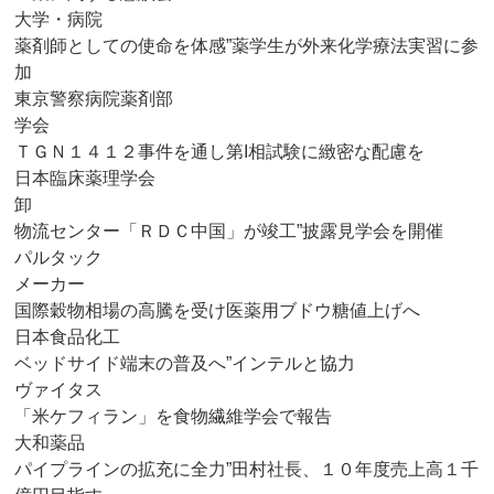
大学・病院
薬剤師としての使命を体感”薬学生が外来化学療法実習に参
加
東京警察病院薬剤部
学会
ＴＧＮ１４１２事件を通し第I相試験に緻密な配慮を
日本臨床薬理学会
卸
物流センター「ＲＤＣ中国」が竣工”披露見学会を開催
パルタック
メーカー
国際穀物相場の高騰を受け医薬用ブドウ糖値上げへ
日本食品化工
ベッドサイド端末の普及へ”インテルと協力
ヴァイタス
「米ケフィラン」を食物繊維学会で報告
大和薬品
パイプラインの拡充に全力”田村社長、１０年度売上高１千