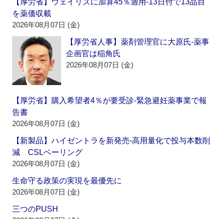
【厚労省】ウェイリズに加算45％適用‐13日付で13品目
を薬価収載
2026年08月07日 (金)
【厚労省人事】薬剤管理官に大原氏‐薬事
企画官は稲角氏
2026年08月07日 (金)
【厚労省】購入希望者4％が要受診‐緊急避妊薬事業で報
告書
2026年08月07日 (金)
【新製品】ハイゼントラを新発売‐高用量化で投与本数削
減 CSLベーリング
2026年08月07日 (金)
生命守る政策の実現を最優先に
2026年08月07日 (金)
三つのPUSH