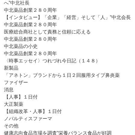
へ”中北社長
中北薬品創業２８０周年
【インタビュー】「企業」「経営」そして「人」”中北会長
中北薬品創業２８０周年
医療総合商社として責務と信頼に応える
中北薬品創業２８０周年
中北薬品の小史
中北薬品創業２８０周年
〈時事エッセイ〉つれづれ今日記（１４８）
新製品
「アネトン」ブランドから１日２回服用タイプ鼻炎薬
ファイザー
消息
【人事】１日付
大正製薬
【組織改革・人事】１日付
ノバルティスファーマ
その他
健康志向食品市場を調査”栄養バランス食品が好調