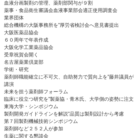
血液分画製剤の管理、薬剤部関与が９割
薬事・食品衛生審議会血液事業部会適正使用調査会
業界団体
総合機構の大阪事務所を”厚労省検討会へ意見書提出
大阪医薬品協会
６０周年で年表作成
大阪化学工業薬品協会
受章祝賀会開く
名古屋薬業倶楽部
学術・研究
薬剤師職能確立に不可欠、自助努力で質向上を”藤井議員が
講演
未来を担う薬剤師フォーラム
臨床に役立つ研究を”製薬協・青木氏、大学側の姿勢に注文
東海大学・シンポジウム
製剤開発ガイドラインを解説”品質は製剤設計から考慮
第７回製剤機械技術シンポジウム
薬剤師など２５２人が参加
生薬に関する懇談会