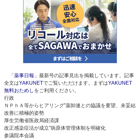
「
薬事日報
」最新号の記事見出を掲載しています。記事
全文は
YAKUNET
でご覧いただけます。まずは
YAKUNET
無料おためし
をご利用ください。
行政
ＮＰｈＡ等からヒアリング”薬卸連との協議を要望、未妥結
改善に積極的姿勢
厚生労働省医政局経済課
改正感染症法が成立”病原体管理体制を明確化
参議院本会議