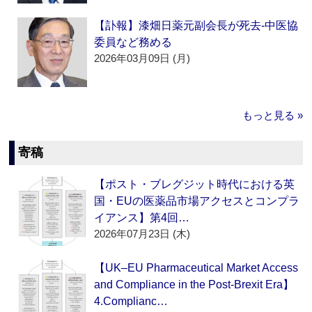
【訃報】漆畑日薬元副会長が死去‐中医協
委員など務める
2026年03月09日 (月)
もっと見る »
寄稿
【ポスト・ブレグジット時代における英
国・EUの医薬品市場アクセスとコンプラ
イアンス】第4回…
2026年07月23日 (木)
【UK–EU Pharmaceutical Market Access
and Compliance in the Post-Brexit Era】
4.Complianc…