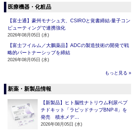
医療機器・化粧品
【富士通】豪州モナシュ大、CSIROと覚書締結‐量子コン
ピューティングで連携強化
2026年08月05日 (水)
【富士フイルム／大鵬薬品】ADCの製造技術の開発で戦
略的パートナーシップを締結
2026年08月05日 (水)
もっと見る »
新薬・新製品情報
【新製品】ヒト脳性ナトリウム利尿ペプ
チドキット「ラピッドチップBNP-II」を
発売 積水メデ…
2026年08月05日 (水)