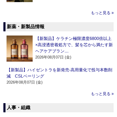
もっと見る »
新薬・新製品情報
【新製品】ケラチン極限濃度6800倍以上
×高浸透密着処方で、髪を芯から満たす新
ヘアケアブラン…
2026年08月07日 (金)
【新製品】ハイゼントラを新発売‐高用量化で投与本数削
減 CSLベーリング
2026年08月07日 (金)
もっと見る »
人事・組織