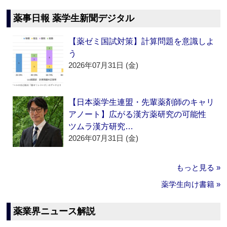
薬事日報 薬学生新聞デジタル
【薬ゼミ国試対策】計算問題を意識しよ
う
2026年07月31日 (金)
【日本薬学生連盟・先輩薬剤師のキャリ
アノート】広がる漢方薬研究の可能性
ツムラ漢方研究…
2026年07月31日 (金)
もっと見る »
薬学生向け書籍 »
薬業界ニュース解説