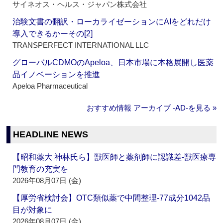
サイネオス・ヘルス・ジャパン株式会社
治験文書の翻訳・ローカライゼーションにAIをどれだけ
導入できるかーその[2]
TRANSPERFECT INTERNATIONAL LLC
グローバルCDMOのApeloa、日本市場に本格展開し医薬
品イノベーションを推進
Apeloa Pharmaceutical
おすすめ情報 アーカイブ ‐AD‐を見る »
HEADLINE NEWS
【昭和薬大 神林氏ら】獣医師と薬剤師に認識差‐獣医療専
門教育の充実を
2026年08月07日 (金)
【厚労省検討会】OTC類似薬で中間整理‐77成分1042品
目が対象に
2026年08月07日 (金)