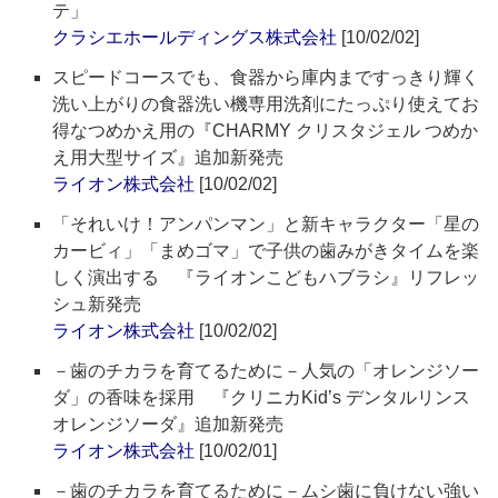
テ」
クラシエホールディングス株式会社
[10/02/02]
スピードコースでも、食器から庫内まですっきり輝く
洗い上がりの食器洗い機専用洗剤にたっぷり使えてお
得なつめかえ用の『CHARMY クリスタジェル つめか
え用大型サイズ』追加新発売
ライオン株式会社
[10/02/02]
「それいけ！アンパンマン」と新キャラクター「星の
カービィ」「まめゴマ」で子供の歯みがきタイムを楽
しく演出する 『ライオンこどもハブラシ』リフレッ
シュ新発売
ライオン株式会社
[10/02/02]
－歯のチカラを育てるために－人気の「オレンジソー
ダ」の香味を採用 『クリニカKid’s デンタルリンス
オレンジソーダ』追加新発売
ライオン株式会社
[10/02/01]
－歯のチカラを育てるために－ムシ歯に負けない強い