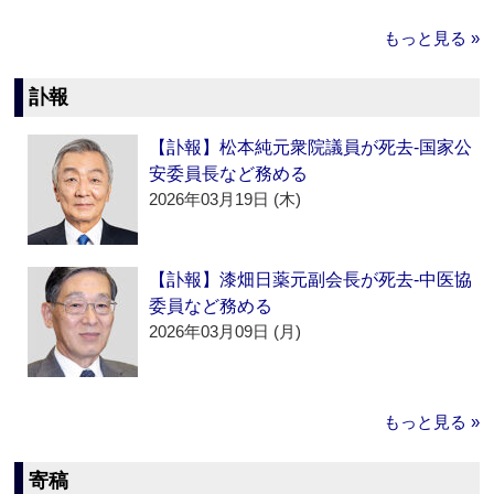
もっと見る »
訃報
【訃報】松本純元衆院議員が死去‐国家公
安委員長など務める
2026年03月19日 (木)
【訃報】漆畑日薬元副会長が死去‐中医協
委員など務める
2026年03月09日 (月)
もっと見る »
寄稿