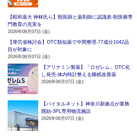
【昭和薬大 神林氏ら】獣医師と薬剤師に認識差‐獣医療専
門教育の充実を
2026年08月07日 (金)
【厚労省検討会】OTC類似薬で中間整理‐77成分1042品
目が対象に
2026年08月07日 (金)
【アリナミン製薬】「ロゼレム」OTC化
し発売‐体内時計整える睡眠改善薬
2026年08月07日 (金)
【バイタルネット】神奈川新拠点が業務
開始‐3PL専用物流施設
2026年08月07日 (金)