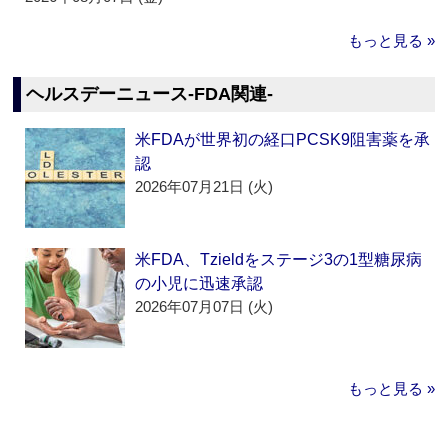
もっと見る »
ヘルスデーニュース‐FDA関連‐
米FDAが世界初の経口PCSK9阻害薬を承
認
2026年07月21日 (火)
米FDA、Tzieldをステージ3の1型糖尿病
の小児に迅速承認
2026年07月07日 (火)
もっと見る »