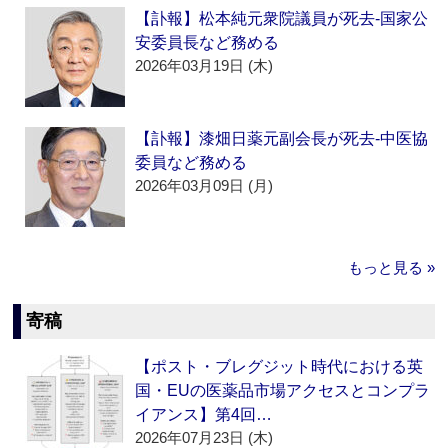
【訃報】松本純元衆院議員が死去‐国家公
安委員長など務める
2026年03月19日 (木)
【訃報】漆畑日薬元副会長が死去‐中医協
委員など務める
2026年03月09日 (月)
もっと見る »
寄稿
【ポスト・ブレグジット時代における英
国・EUの医薬品市場アクセスとコンプラ
イアンス】第4回…
2026年07月23日 (木)