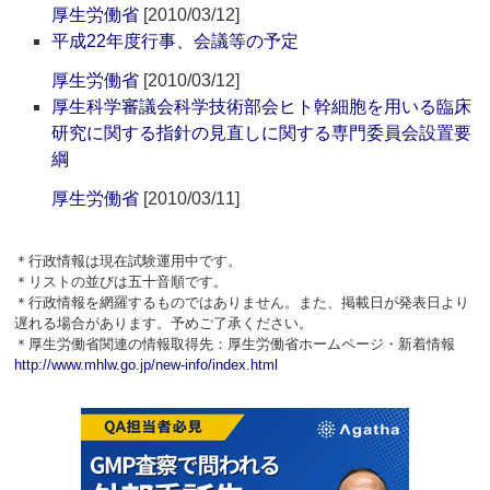
厚生労働省
[2010/03/12]
平成22年度行事、会議等の予定
厚生労働省
[2010/03/12]
厚生科学審議会科学技術部会ヒト幹細胞を用いる臨床
研究に関する指針の見直しに関する専門委員会設置要
綱
厚生労働省
[2010/03/11]
＊行政情報は現在試験運用中です。
＊リストの並びは五十音順です。
＊行政情報を網羅するものではありません。また、掲載日が発表日より
遅れる場合があります。予めご了承ください。
＊厚生労働省関連の情報取得先：厚生労働省ホームページ・新着情報
http://www.mhlw.go.jp/new-info/index.html