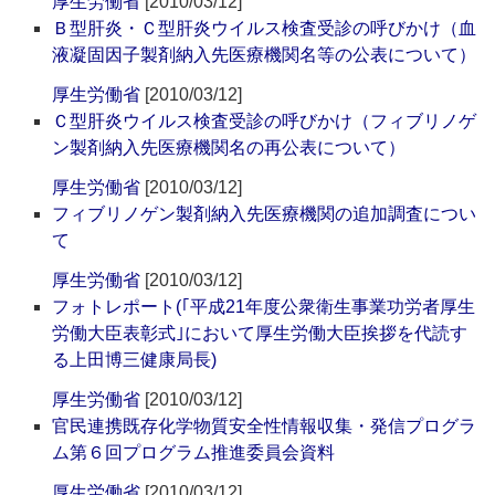
厚生労働省
[2010/03/12]
Ｂ型肝炎・Ｃ型肝炎ウイルス検査受診の呼びかけ（血
液凝固因子製剤納入先医療機関名等の公表について）
厚生労働省
[2010/03/12]
Ｃ型肝炎ウイルス検査受診の呼びかけ（フィブリノゲ
ン製剤納入先医療機関名の再公表について）
厚生労働省
[2010/03/12]
フィブリノゲン製剤納入先医療機関の追加調査につい
て
厚生労働省
[2010/03/12]
フォトレポート(｢平成21年度公衆衛生事業功労者厚生
労働大臣表彰式｣において厚生労働大臣挨拶を代読す
る上田博三健康局長)
厚生労働省
[2010/03/12]
官民連携既存化学物質安全性情報収集・発信プログラ
ム第６回プログラム推進委員会資料
厚生労働省
[2010/03/12]