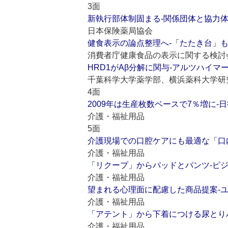
3面
新執行部体制固まる‐関係団体と協力
日本保険薬局協会
健食表示の論点整理へ‐「たたき台」
消費者庁健康食品の表示に関する検討
HRD1がAβ分解に関与‐アルツハイマ
千葉科学大学薬学部、横浜薬科大学研
4面
2009年は生産枚数ベースで7％増に
介護・福祉用品
5面
介護現場での口腔ケアにも最適な「口
介護・福祉用品
「リクープ」からパッドとパンツ‐ピ
介護・福祉用品
望まれる心理面に配慮した商品提案‐
介護・福祉用品
「アテント」から下着につける尿とり
介護・福祉用品