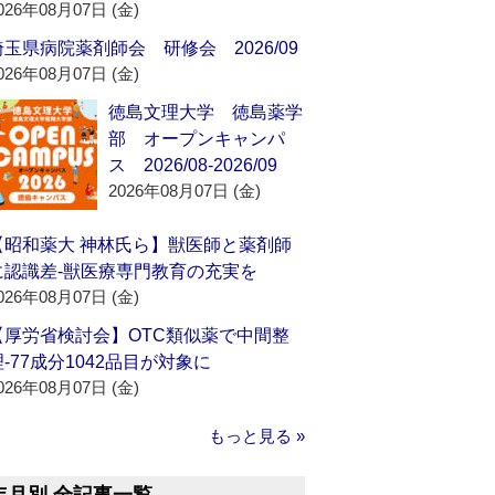
026年08月07日 (金)
埼玉県病院薬剤師会 研修会 2026/09
026年08月07日 (金)
徳島文理大学 徳島薬学
部 オープンキャンパ
ス 2026/08-2026/09
2026年08月07日 (金)
【昭和薬大 神林氏ら】獣医師と薬剤師
に認識差‐獣医療専門教育の充実を
026年08月07日 (金)
【厚労省検討会】OTC類似薬で中間整
理‐77成分1042品目が対象に
026年08月07日 (金)
もっと見る »