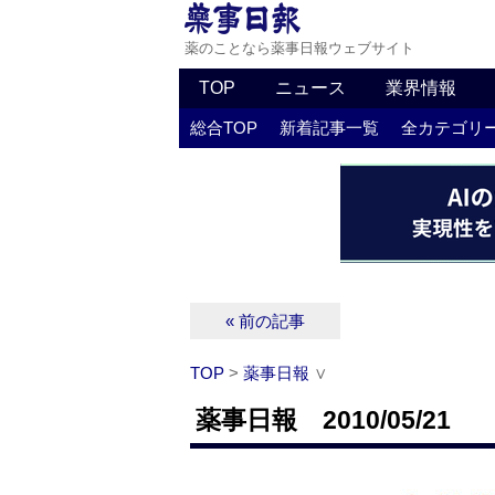
薬のことなら薬事日報ウェブサイト
TOP
ニュース
業界情報
総合TOP
新着記事一覧
全カテゴリ
« 前の記事
TOP
>
薬事日報
∨
薬事日報 2010/05/21