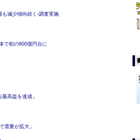
場も減少傾向続く‐調査実施
で初の900億円台に
去最高益を達成」
場で需要が拡大」