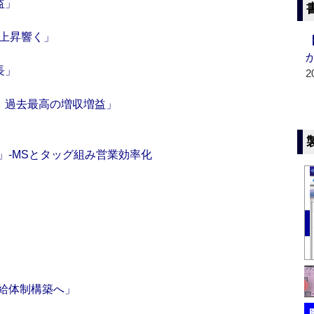
益」
率上昇響く」
長」
2
、過去最高の増収増益」
」‐MSとタッグ組み営業効率化
給体制構築へ」