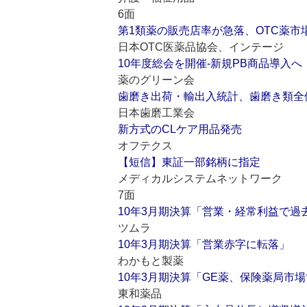
6面
第1類薬の販売店率が急落、OTC薬市
日本OTC医薬品協会、インテージ
10年度総会を開催‐新規PB商品導入へ
薬のグリーン会
歯磨き出荷・輸出入統計、歯磨き類全体
日本歯磨工業会
新方式のCLケア用品発売
オフテクス
【短信】東証一部銘柄に指定
メディカルシステムネットワーク
7面
10年3月期決算「営業・経常利益で過
ツムラ
10年3月期決算「営業赤字に転落」
わかもと製薬
10年3月期決算「GE薬、保険薬局市
東和薬品