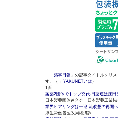
「
薬事日報
」の記事タイトルをリス
す。（→
YAKUNETとは
）
1面
製薬2団体でトップ交代‐日薬連は庄
日本製薬団体連合会、日本製薬工業協
業界ヒアリングは一巡‐流改懇の再開
厚生労働省医政局経済課