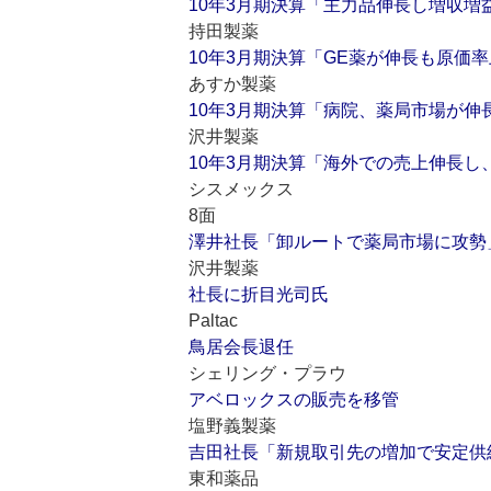
10年3月期決算「主力品伸長し増収増
持田製薬
10年3月期決算「GE薬が伸長も原価
あすか製薬
10年3月期決算「病院、薬局市場が伸
沢井製薬
10年3月期決算「海外での売上伸長し
シスメックス
8面
澤井社長「卸ルートで薬局市場に攻勢
沢井製薬
社長に折目光司氏
Paltac
鳥居会長退任
シェリング・プラウ
アベロックスの販売を移管
塩野義製薬
吉田社長「新規取引先の増加で安定供
東和薬品