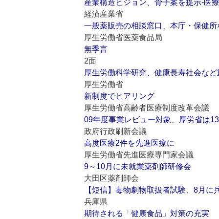
産業構造ビジョン、骨子案を提示‐医
経済産業省
一般薬販売の相談窓口、本庁・保健所
厚生労働省医薬食品局
無季言
2面
厚生労働科学研究、健康長寿社会など
厚生労働省
新制度でヒアリング
厚生労働省高齢者医療制度改革会議
09年度事業レビュー対象、厚労省は1
政府行政刷新会議
高度医療2件を先進医療に
厚生労働省先進医療専門家会議
9～10月に未就業薬剤師研修会
大田区薬剤師会
【短信】毒物劇物取扱者試験、8月に
兵庫県
期待される「健康食品」対策の充実