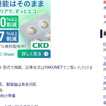
行
2
品
ト形式で掲載。記事全文は
YAKUNET
でご覧いただけま
2
2
田氏、製薬協は長谷川氏
2
会
へ向け準備
会