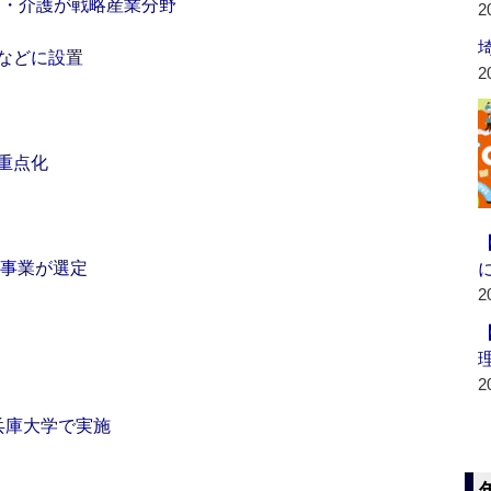
療・介護が戦略産業分野
2
などに設置
2
重点化
3事業が選定
2
2
兵庫大学で実施