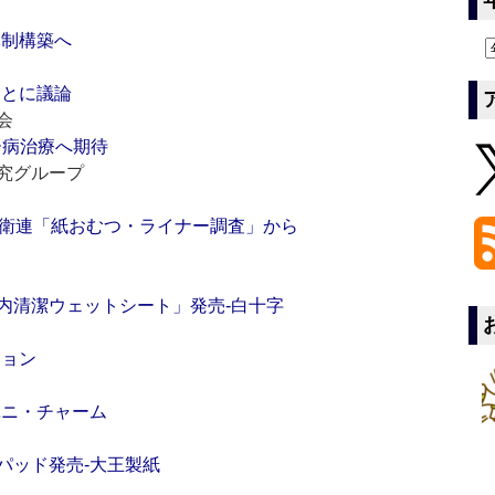
体制構築へ
もとに議論
会
ー病治療へ期待
究グループ
‐日衛連「紙おむつ・ライナー調査」から
内清潔ウェットシート」発売‐白十字
ジョン
ユニ・チャーム
パッド発売‐大王製紙