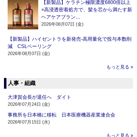
【新製品】ケラチン極限濃度6800倍以上
×高浸透密着処方で、髪を芯から満たす新
ヘアケアブラン…
2026年08月07日 (金)
【新製品】ハイゼントラを新発売‐高用量化で投与本数削
減 CSLベーリング
2026年08月07日 (金)
もっと見る »
人事・組織
大津賀会長が退任へ ダイト
2026年07月24日 (金)
事務所を日本橋に移転 日本医療機器産業連合会
2026年07月15日 (水)
もっと見る »