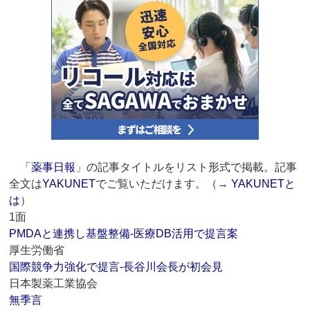
「
薬事日報
」の記事タイトルをリスト形式で掲載。記事
全文は
YAKUNET
でご覧いただけます。（→
YAKUNETと
は
）
1面
PMDAと連携し基盤整備‐医療DB活用で提言案
厚生労働省
国際競争力強化で提言‐長谷川会長が初会見
日本製薬工業協会
無季言