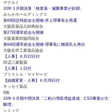
ヤクルト
10年３月期決算「検査薬・滅菌事業が好調」
みらかホールディングス
第69回定時総会を開催‐井上理事長を再選
大阪医薬品元卸商組合
第27回通常総会を開催
大阪薬業卸協同組合
第64回通常総会を開催‐理事長に柳原氏を再任
大阪化学工業薬品協会
【人事】６月22日付
田辺三菱製薬
【人事】１日付
ブリストル・マイヤーズ
【組織変更・人事】６月29日付
キッセイ薬品
8面
10年９月期中間決算「二桁の増収増益達成、CSO事業が大
幅増」
シミック