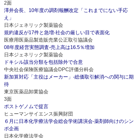
2面
澤井会長、10年度の調剤報酬改定「これまでにない手応
え」
日本ジェネリック製薬協会
規約違反が17件と急増‐社会の厳しい目で表面化
医療用医薬品製造販売業公正取引協議会
08年度経営実態調査‐売上高は16.5％増加
日本ジェネリック製薬協会
ドキシル該当分類を包括除外で合意
中央社会保険医療協議会DPC評価分科会
新加算対応「主役はメーカー」‐総価取引解消への関与に期
待
東京医薬品卸業協会
3面
ポストゲノムで提言
ヒューマンサイエンス振興財団
６月に日本化学療法学会総会学術講演会‐薬剤師向けのシン
ポ企画
日本化学療法学会