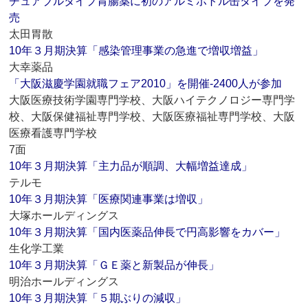
チュアブルタイプ胃腸薬に初のアルミボトル缶タイプを発
売
太田胃散
10年３月期決算「感染管理事業の急進で増収増益」
大幸薬品
「大阪滋慶学園就職フェア2010」を開催‐2400人が参加
大阪医療技術学園専門学校、大阪ハイテクノロジー専門学
校、大阪保健福祉専門学校、大阪医療福祉専門学校、大阪
医療看護専門学校
7面
10年３月期決算「主力品が順調、大幅増益達成」
テルモ
10年３月期決算「医療関連事業は増収」
大塚ホールディングス
10年３月期決算「国内医薬品伸長で円高影響をカバー」
生化学工業
10年３月期決算「ＧＥ薬と新製品が伸長」
明治ホールディングス
10年３月期決算「５期ぶりの減収」