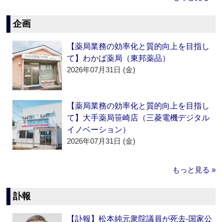
企画
【薬局業務の効率化と質的向上を目指し
て】わかば薬局（東邦薬品）
2026年07月31日 (金)
【薬局業務の効率化と質的向上を目指し
て】大手薬局笹崎店（三菱電機デジタル
イノベーション）
2026年07月31日 (金)
もっと見る »
訃報
【訃報】松本純元衆院議員が死去‐国家公