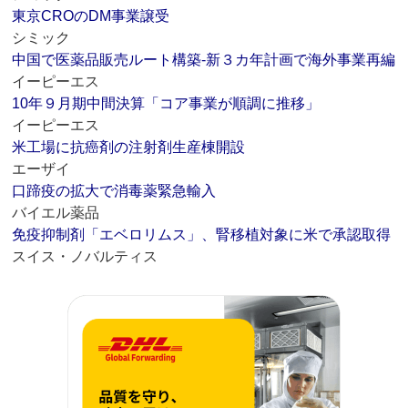
東京CROのDM事業譲受
シミック
中国で医薬品販売ルート構築‐新３カ年計画で海外事業再編
イーピーエス
10年９月期中間決算「コア事業が順調に推移」
イーピーエス
米工場に抗癌剤の注射剤生産棟開設
エーザイ
口蹄疫の拡大で消毒薬緊急輸入
バイエル薬品
免疫抑制剤「エベロリムス」、腎移植対象に米で承認取得
スイス・ノバルティス