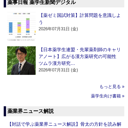
薬事日報 薬学生新聞デジタル
【薬ゼミ国試対策】計算問題を意識しよ
う
2026年07月31日 (金)
【日本薬学生連盟・先輩薬剤師のキャリ
アノート】広がる漢方薬研究の可能性
ツムラ漢方研究…
2026年07月31日 (金)
もっと見る »
薬学生向け書籍 »
薬業界ニュース解説
【対話で学ぶ薬業界ニュース解説】骨太の方針を読み解