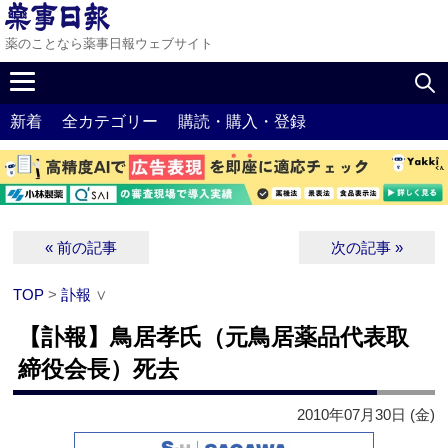
薬のことなら薬事日報ウェブサイト
新着
全カテゴリー
購読・購入・登録
« 前の記事
次の記事 »
TOP
>
訃報
∨
【訃報】鳥居孝氏（元鳥居薬品代表取
締役会長）死去
2010年07月30日 (金)