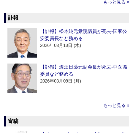
もっと見る »
訃報
【訃報】松本純元衆院議員が死去‐国家公
安委員長など務める
2026年03月19日 (木)
【訃報】漆畑日薬元副会長が死去‐中医協
委員など務める
2026年03月09日 (月)
もっと見る »
寄稿