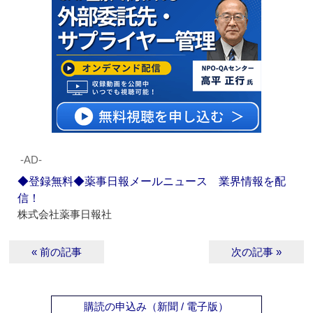
‐AD‐
◆登録無料◆薬事日報メールニュース 業界情報を配
信！
株式会社薬事日報社
« 前の記事
次の記事 »
購読の申込み（新聞 / 電子版）