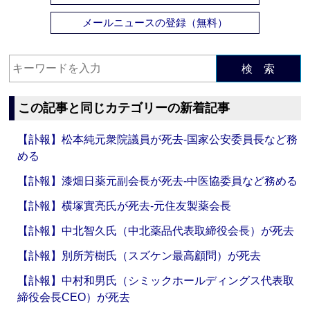
メールニュースの登録（無料）
検 索
この記事と同じカテゴリーの新着記事
【訃報】松本純元衆院議員が死去‐国家公安委員長など務
める
【訃報】漆畑日薬元副会長が死去‐中医協委員など務める
【訃報】横塚實亮氏が死去‐元住友製薬会長
【訃報】中北智久氏（中北薬品代表取締役会長）が死去
【訃報】別所芳樹氏（スズケン最高顧問）が死去
【訃報】中村和男氏（シミックホールディングス代表取
締役会長CEO）が死去