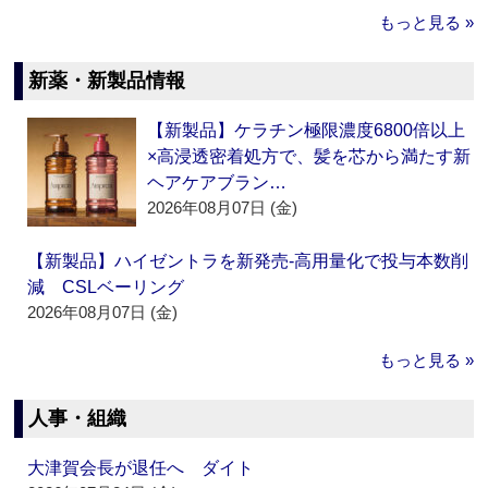
もっと見る »
新薬・新製品情報
【新製品】ケラチン極限濃度6800倍以上
×高浸透密着処方で、髪を芯から満たす新
ヘアケアブラン…
2026年08月07日 (金)
【新製品】ハイゼントラを新発売‐高用量化で投与本数削
減 CSLベーリング
2026年08月07日 (金)
もっと見る »
人事・組織
大津賀会長が退任へ ダイト