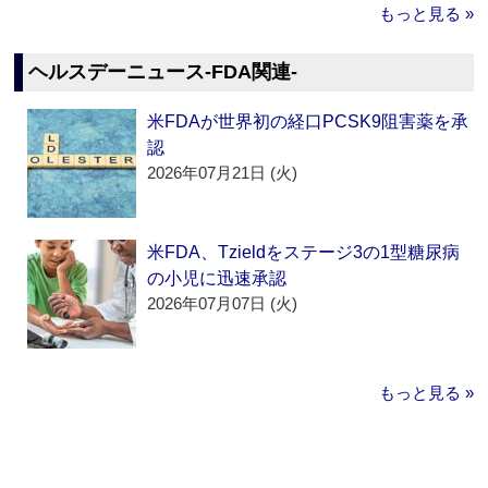
もっと見る »
ヘルスデーニュース‐FDA関連‐
米FDAが世界初の経口PCSK9阻害薬を承
認
2026年07月21日 (火)
米FDA、Tzieldをステージ3の1型糖尿病
の小児に迅速承認
2026年07月07日 (火)
もっと見る »