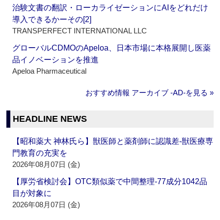
治験文書の翻訳・ローカライゼーションにAIをどれだけ
導入できるかーその[2]
TRANSPERFECT INTERNATIONAL LLC
グローバルCDMOのApeloa、日本市場に本格展開し医薬
品イノベーションを推進
Apeloa Pharmaceutical
おすすめ情報 アーカイブ ‐AD‐を見る »
HEADLINE NEWS
【昭和薬大 神林氏ら】獣医師と薬剤師に認識差‐獣医療専
門教育の充実を
2026年08月07日 (金)
【厚労省検討会】OTC類似薬で中間整理‐77成分1042品
目が対象に
2026年08月07日 (金)