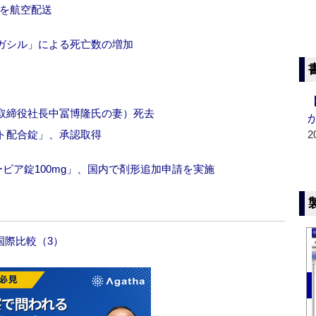
品を航空配送
ガシル」による死亡数の増加
取締役社長中冨博隆氏の妻）死去
ト配合錠」、承認取得
2
ービア錠100mg」、国内で剤形追加申請を実施
国際比較（3）