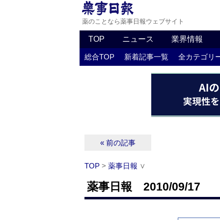
薬のことなら薬事日報ウェブサイト
TOP
ニュース
業界情報
総合TOP
新着記事一覧
全カテゴリ
« 前の記事
TOP
>
薬事日報
∨
薬事日報 2010/09/17