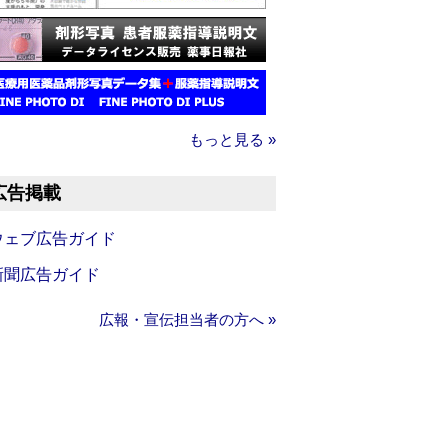
もっと見る »
広告掲載
ウェブ広告ガイド
新聞広告ガイド
広報・宣伝担当者の方へ »