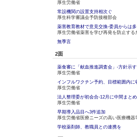
厚生労働省
常設機関の設置支持相次ぐ
厚生科学審議会予防接種部会
薬害教育教材で意見交換‐委員からは
厚生労働省薬害を学び再発を防止する
無季言
2面
薬食審に「献血推進調査会」‐方針示す
厚生労働省
インフルワクチン予約、目標範囲内に
厚生労働省
法人整理委が初会合‐12月に中間まとめ
厚生労働省
早期導入品目へ3件追加
厚生労働省医療ニーズの高い医療機器
学校薬剤師、教職員との連携を