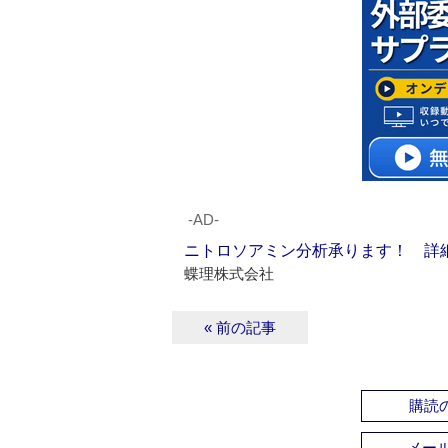
‐AD‐
ニトロソアミン分析承ります！ 詳
蝶理株式会社
« 前の記事
購読の
メー