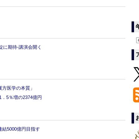
D錠に期待‐講演会開く
漢方医学の本質」
．5％増の2374億円
結5000億円目指す