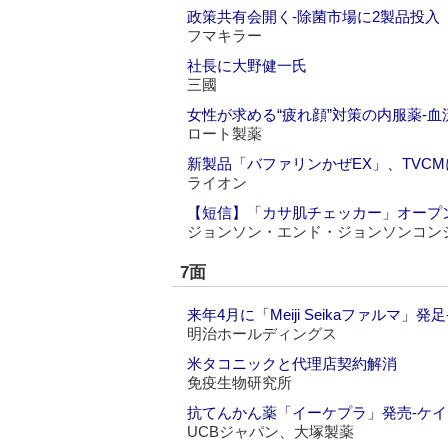
政策共有会開く‐除菌市場に2製品投入
フマキラー
社長に大野健一氏
三國
女性が求める“疲れ顔”対策の内服薬‐
ロート製薬
新製品「バファリンかぜEX」、TVC
ライオン
【短信】「カサ肌チェッカー」オープ
ジョンソン・エンド・ジョンソンコン
7面
来年4月に「Meiji Seikaファルマ」
明治ホールディングス
米タコニックと代理店契約解消
免疫生物研究所
抗てんかん薬「イーケプラ」発売‐ケイ
UCBジャパン、大塚製薬