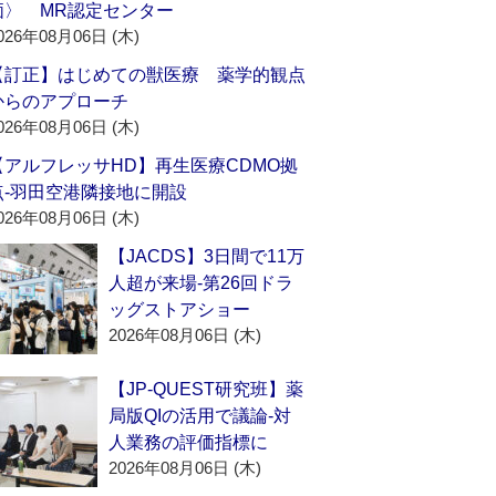
価〉 MR認定センター
026年08月06日 (木)
【訂正】はじめての獣医療 薬学的観点
からのアプローチ
026年08月06日 (木)
【アルフレッサHD】再生医療CDMO拠
点‐羽田空港隣接地に開設
026年08月06日 (木)
【JACDS】3日間で11万
人超が来場‐第26回ドラ
ッグストアショー
2026年08月06日 (木)
【JP-QUEST研究班】薬
局版QIの活用で議論‐対
人業務の評価指標に
2026年08月06日 (木)