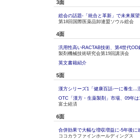
3面
総会の話題‐「統合と革新」で未来展望
第18回国際医薬品卸連盟ソウル総会
4面
汎用性高いRACTAB技術、第4世代O
製剤機械技術研究会第19回講演会
英文書籍紹介
5面
漢方シリーズ1「健康百話‐一に養生…
OTC「漢方・生薬製剤」市場、09年は1
富士経済
6面
合併効果で大幅な増収増益に‐5年後に連
ココカラファインホールディングス