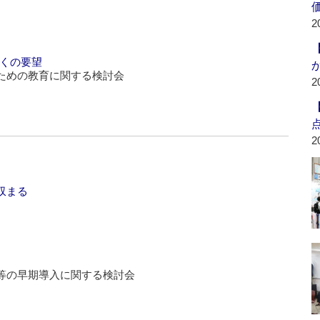
2
多くの要望
ための教育に関する検討会
2
2
収まる
等の早期導入に関する検討会