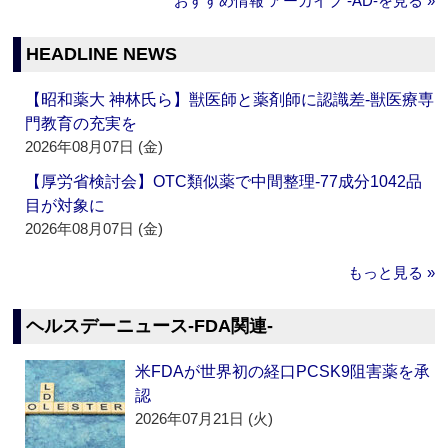
おすすめ情報 アーカイブ ‐AD‐を見る »
HEADLINE NEWS
【昭和薬大 神林氏ら】獣医師と薬剤師に認識差‐獣医療専
門教育の充実を
2026年08月07日 (金)
【厚労省検討会】OTC類似薬で中間整理‐77成分1042品
目が対象に
2026年08月07日 (金)
もっと見る »
ヘルスデーニュース‐FDA関連‐
米FDAが世界初の経口PCSK9阻害薬を承
認
2026年07月21日 (火)