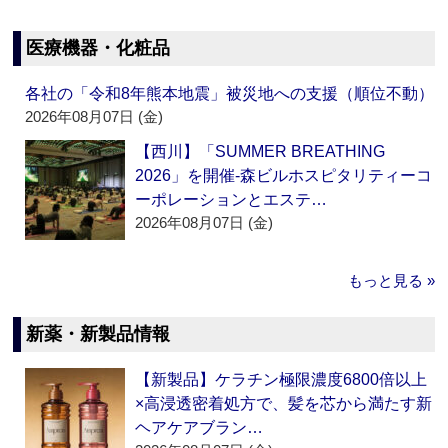
医療機器・化粧品
各社の「令和8年熊本地震」被災地への支援（順位不動）
2026年08月07日 (金)
【西川】「SUMMER BREATHING
2026」を開催‐森ビルホスピタリティーコ
ーポレーションとエステ…
2026年08月07日 (金)
もっと見る »
新薬・新製品情報
【新製品】ケラチン極限濃度6800倍以上
×高浸透密着処方で、髪を芯から満たす新
ヘアケアブラン…