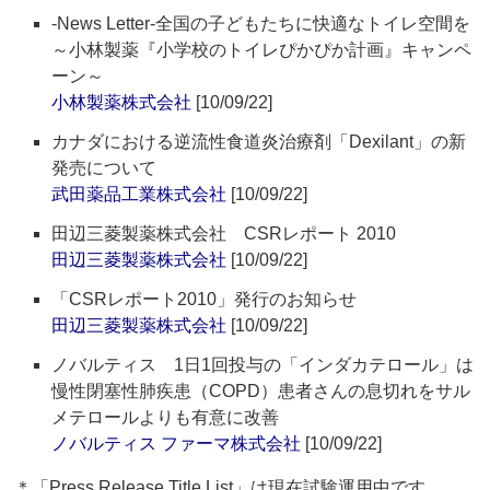
-News Letter-全国の子どもたちに快適なトイレ空間を
～小林製薬『小学校のトイレぴかぴか計画』キャンペ
ーン～
小林製薬株式会社
[10/09/22]
カナダにおける逆流性食道炎治療剤「Dexilant」の新
発売について
武田薬品工業株式会社
[10/09/22]
田辺三菱製薬株式会社 CSRレポート 2010
田辺三菱製薬株式会社
[10/09/22]
「CSRレポート2010」発行のお知らせ
田辺三菱製薬株式会社
[10/09/22]
ノバルティス 1日1回投与の「インダカテロール」は
慢性閉塞性肺疾患（COPD）患者さんの息切れをサル
メテロールよりも有意に改善
ノバルティス ファーマ株式会社
[10/09/22]
＊「Press Release Title List」は現在試験運用中です。