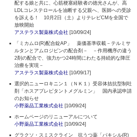
配する娘と共に、心筋梗塞経験者の徳光さんが、高
LDLコレステロールを油断する父親へ、医師への受診
を訴える！ 10月2日（土）よりテレビCMを全国で
放映開始
アステラス製薬株式会社
[10/09/24]
「ミカムロ(R)配合錠AP」 薬価基準収載－テルミサ
ルタンとアムロジピンの配合剤－ －作用機序の違う
2剤の配合で、強力かつ24時間にわたる持続的な降圧
治療を実現－
アステラス製薬株式会社
[10/09/17]
選択的ニューロキニン１（ＮＫ１）受容体拮抗型制吐
剤「ホスアプレピタントメグルミン」 国内承認申請
のお知らせ
小野薬品工業株式会社
[10/09/24]
ホームページのリニューアルについて
小野薬品工業株式会社
[10/09/24]
グラクソ・スミスクライン 抗うつ薬「パキシル(R)