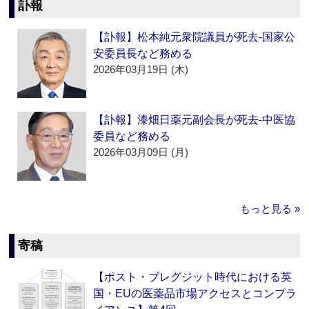
訃報
【訃報】松本純元衆院議員が死去‐国家公
安委員長など務める
2026年03月19日 (木)
【訃報】漆畑日薬元副会長が死去‐中医協
委員など務める
2026年03月09日 (月)
もっと見る »
寄稿
【ポスト・ブレグジット時代における英
国・EUの医薬品市場アクセスとコンプラ