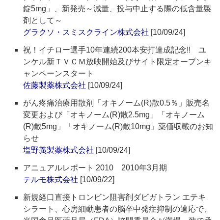
錠5mg」、新発売～減量、投与中止する際の低含量製
剤として～
グラクソ・スミスクライン株式会社
[10/09/24]
祝！イチロー選手10年連続200本安打達成記念!! ユ
ンケル新ＴＶＣＭ放映開始及びサイト限定オープンキ
ャンペーンスタート
佐藤製薬株式会社
[10/09/24]
がん疼痛治療用散剤「オキノーム(R)散0.5％」販売名
変更および「オキノーム(R)散2.5mg」「オキノーム
(R)散5mg」「オキノーム(R)散10mg」薬価収載のお知
らせ
塩野義製薬株式会社
[10/09/24]
アニュアルレポート 2010 2010年3月期
テルモ株式会社
[10/09/22]
新規経口直接トロンビン阻害剤ダビガトラン エテキ
シラート、心房細動患者の脳卒中発症抑制の適応で、