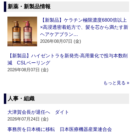
新薬・新製品情報
【新製品】ケラチン極限濃度6800倍以上
×高浸透密着処方で、髪を芯から満たす新
ヘアケアブラン…
2026年08月07日 (金)
【新製品】ハイゼントラを新発売‐高用量化で投与本数削
減 CSLベーリング
2026年08月07日 (金)
もっと見る »
人事・組織
大津賀会長が退任へ ダイト
2026年07月24日 (金)
事務所を日本橋に移転 日本医療機器産業連合会