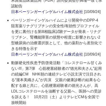
米国食品医薬品局（FDA）諮問委員会が満場一致で承
認勧告
日本ベーリンガーインゲルハイム株式会社
[10/09/24]
ベーリンガーインゲルハイムにより開発中のDPP-4
阻害薬リナグリプチンの安全性/有効性プロファイル
を更に裏付ける第III相臨床試験データが発表－リナグ
リプチン、腎機能障害の状態や程度に影響されない2
型糖尿病の治療選択肢として、他の薬剤から差別化で
きる特徴を示す
日本ベーリンガーインゲルハイム株式会社
[10/09/24]
動脈硬化性疾患予防啓発活動「コレステロール甘くみ
ない!!!」第7弾 心筋梗塞経験者の“徳光和夫さん”起用
の続編CM NHK朝の連続テレビ小説主演で注目され
る“瀧本美織さん”が共演 父親の健康診断の結果を心
配する娘と共に、心筋梗塞経験者の徳光さんが、高
LDLコレステロールを油断する父親へ、医師への受診
を訴える！ 10月2日（土）よりテレビCMを全国で
放映開始