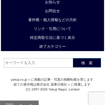
お知らせ
お問合せ
著作権・個人情報などの方針
リンク・引用について
特定商取引法に基づく表示
終了カテゴリー
検 索
yakuji.co.jp
» に掲載の記事・写真の無断転載を禁じます.
総ての著作権は
株式会社 薬事日報社
» に帰属します.
(C) 1997-2026 Yakuji Nippo, Limited
TOP
∧
∨