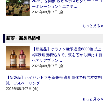
2026」を開催‐森ビルホスピタリティーコ
ーポレーションとエステ…
2026年08月07日 (金)
もっと見る »
新薬・新製品情報
【新製品】ケラチン極限濃度6800倍以上
×高浸透密着処方で、髪を芯から満たす新
ヘアケアブラン…
2026年08月07日 (金)
【新製品】ハイゼントラを新発売‐高用量化で投与本数削
減 CSLベーリング
2026年08月07日 (金)
もっと見る »