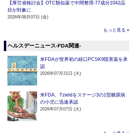
【厚労省検討会】OTC類似薬で中間整理‐77成分1042品
目が対象に
2026年08月07日 (金)
もっと見る »
ヘルスデーニュース‐FDA関連‐
米FDAが世界初の経口PCSK9阻害薬を承
認
2026年07月21日 (火)
米FDA、Tzieldをステージ3の1型糖尿病
の小児に迅速承認
2026年07月07日 (火)