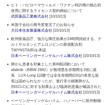
ヒト・パピローマウィルス・ワクチン特許権の独占的
使用に関するライセンス契約締結について
武田薬品工業株式会社
[10/10/13]
米国子会社の商号変更完了のお知らせ
大日本住友製薬株式会社
[10/10/13]
欧州医薬品庁、強力な降圧効果が24時間持続する、テ
ルミサルタンとアムロジピンの新規配合剤
TWYNSTA(R)を承認
日本ベーリンガーインゲルハイム株式会社
[10/10/13]
肺がん患者を対象とした第III相試験において
afatinib（BIBW 2992）が無増悪生存期間を3倍に延
長 LUX-Lung 1試験では全生存期間(OS)の有意な延
長は認められなかったが、進行非小細胞肺がん
(NSCLC)に対する効果および臨床的意義が確認された
日本ベーリンガーインゲルハイム株式会社
[10/10/13]
ベーリンガーインゲルハイム、ハノーバーに欧州動物